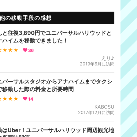
他の移動手段の感想
んと往復3,890円でユニバーサルハリウッドと
ナハイムを移動できました！
★★★★
36
えり♪
2019年6月に訪問
ニバーサルスタジオからアナハイムまでタクシ
で移動した際の料金と所要時間
★★★★
14
KABOSU
2017年12月に訪問
動はUber！ユニバーサルハリウッド周辺観光地