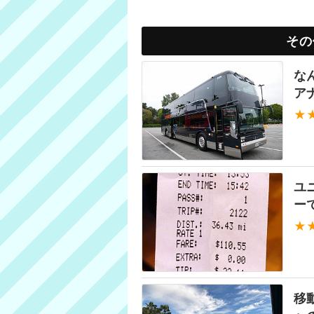
その
な
ア
★
ユ
ー
★
移