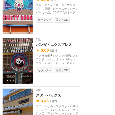
テレビアニメ『ザ・シンプソン
ズ』に登場したクラスティのハン
バーガー店。2015年5月オープ
ン。
カウンター
雨でもOK
2位
パンダ・エクスプレス
★
3.60
(
2
件)
アメリカ最大のアジア料理レスト
ランチェーン。オレンジチキン、
カリフォルニアロール、寿司ロー
ルなどを提供。
カウンター
雨でもOK
3位
スターバックス
★
3.45
(
3
件)
ユニバーサル・スタジオ・ハリウ
ッドのパーク内にあるスターパッ
クス店。アッパーロットとロウア