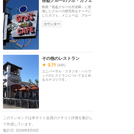
怪盗グルーのラボ・カフェ
映画『怪盗グルーの月泥棒』に登
場したグルーの研究所をテーマに
したカフェ。メニューは、グルー
のロティサリーチ...
カウンター
その他のレストラン
★
3.71
(
4
件)
ユニバーサル・スタジオ・ハリウ
ッドのレストランについてまとめ
るカテゴリです。
このランキングは本サイト会員のクチコミ評価を集計し
て作成しています。
集計日:
2026年8月9日