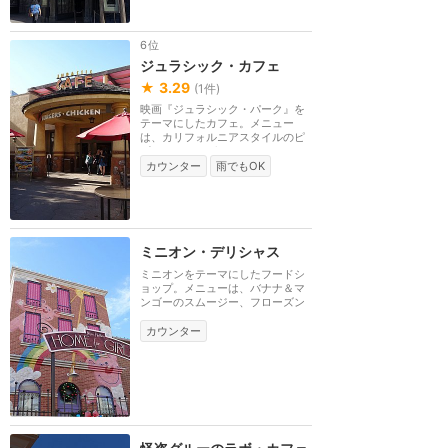
6位
ジュラシック・カフェ
★
3.29
(
1
件)
映画『ジュラシック・パーク』を
テーマにしたカフェ。メニュー
は、カリフォルニアスタイルのピ
ザやハンバーガー、...
カウンター
雨でもOK
ミニオン・デリシャス
ミニオンをテーマにしたフードシ
ョップ。メニューは、バナナ＆マ
ンゴーのスムージー、フローズン
チョコレートバナ...
カウンター