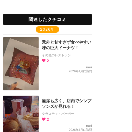
関連したクチコミ
2026年
意外と甘すぎず食べやすい
味の巨大ドーナツ！
その他のレストラン
2
mei
2026年1月に訪問
座席も広く、店内でシンプ
ソンズが見れる！
クラスティ・バーガー
2
mei
2026年1月に訪問