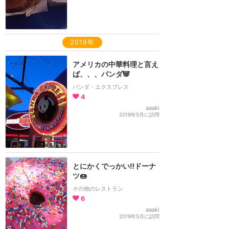
2019年
アメリカの中華料理と言え
ば、、、パンダ🐼
パンダ・エクスプレス
4
aaaki
2019年5月に訪問
とにかくでっかい‼️ドーナ
ツ🍩
その他のレストラン
6
aaaki
2019年5月に訪問