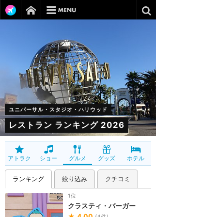
ユニバーサル・スタジオ・ハリウッド
レストラン ランキング 2026
アトラク
ショー
グルメ
グッズ
ホテル
ランキング
絞り込み
クチコミ
1位
クラスティ・バーガー
★
4.00
(
4
件)