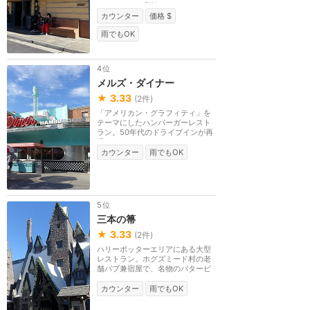
ーアットに１店舗...
カウンター
価格 $
雨でもOK
4位
メルズ・ダイナー
★
3.33
(
2
件)
「アメリカン・グラフィティ」を
テーマにしたハンバーガーレスト
ラン。50年代のドライブインが再
現されています。...
カウンター
雨でもOK
5位
三本の箒
★
3.33
(
2
件)
ハリーポッターエリアにある大型
レストラン。ホグズミード村の老
舗パブ兼宿屋で、名物のバタービ
ールやフィッシュ...
カウンター
雨でもOK