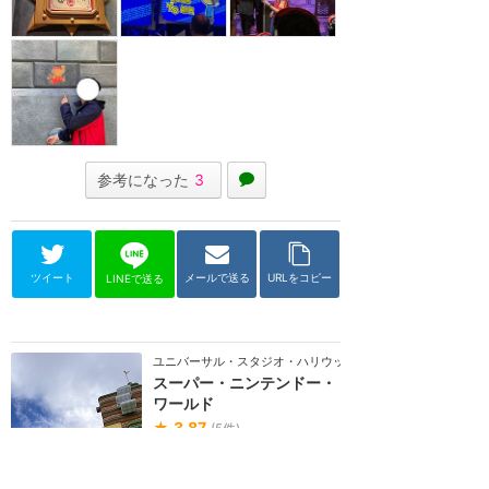
参考になった
3
ツイート
メールで送る
URLをコピー
LINEで送る
ユニバーサル・スタジオ・ハリウッド
スーパー・ニンテンドー・
ワールド
★
3.87
(
5
件)
任天堂ゲームの世界を体験できる
エリアがユニバーサル・スタジ
オ・ハリウッドに登場します。マ