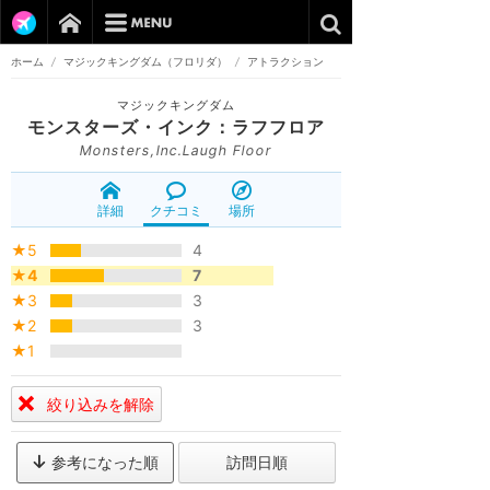
ホーム
/
マジックキングダム（フロリダ）
/
アトラクション
マジックキングダム
モンスターズ・インク：ラフフロア
Monsters,Inc.Laugh Floor
詳細
クチコミ
場所
★5
4
★4
7
★3
3
★2
3
★1
絞り込みを解除
参考になった順
訪問日順