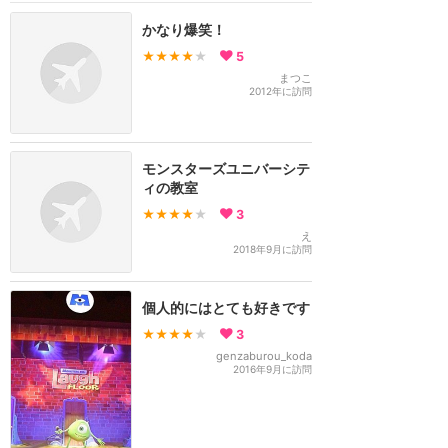
かなり爆笑！
★★★★
★
5
まつこ
2012年に訪問
モンスターズユニバーシテ
ィの教室
★★★★
★
3
え
2018年9月に訪問
個人的にはとても好きです
★★★★
★
3
genzaburou_koda
2016年9月に訪問