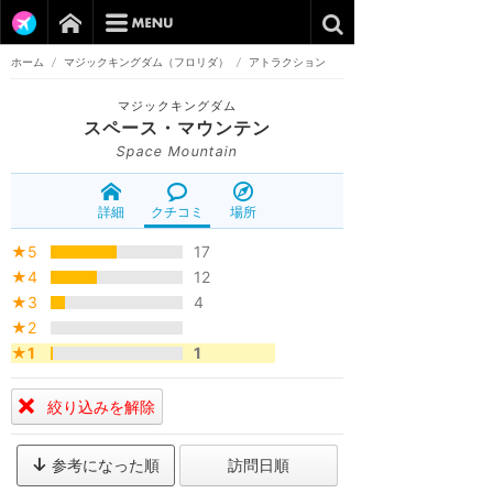
ホーム
/
マジックキングダム（フロリダ）
/
アトラクション
マジックキングダム
スペース・マウンテン
Space Mountain
詳細
クチコミ
場所
★5
17
★4
12
★3
4
★2
★1
1
絞り込みを解除
参考になった順
訪問日順