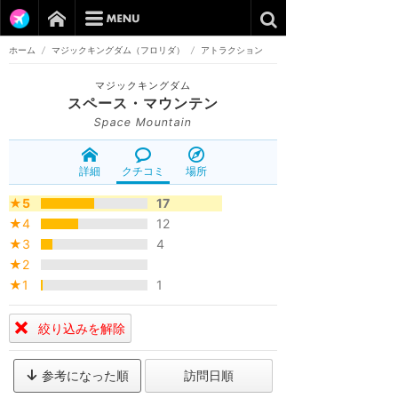
ホーム
/
マジックキングダム（フロリダ）
/
アトラクション
マジックキングダム
スペース・マウンテン
Space Mountain
詳細
クチコミ
場所
★5
17
★4
12
★3
4
★2
★1
1
絞り込みを解除
参考になった順
訪問日順