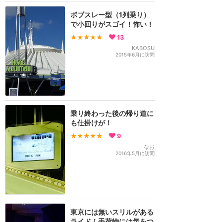
ボブスレー型（1列乗り）
で小回りがスゴイ！怖い！
★★★★★
13
KABOSU
2015年6月に訪問
乗り終わった後の帰り道に
も仕掛けが！
★★★★★
9
なお
2016年5月に訪問
東京には無いスリルがある
ライド！手荷物には気をつ