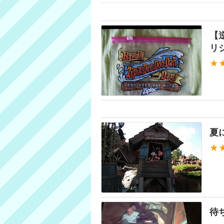
【
リ
★
夏
★
待