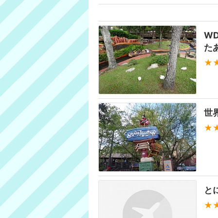
W
た
★
世
★
と
★