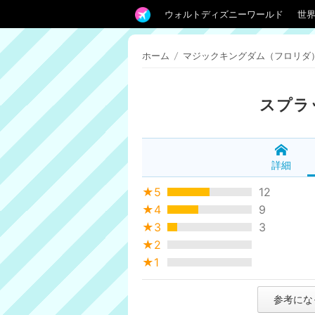
ウォルトディズニーワールド
世
ホーム
/
マジックキングダム（フロリダ
スプラ
詳細
★5
12
★4
9
★3
3
★2
★1
参考にな