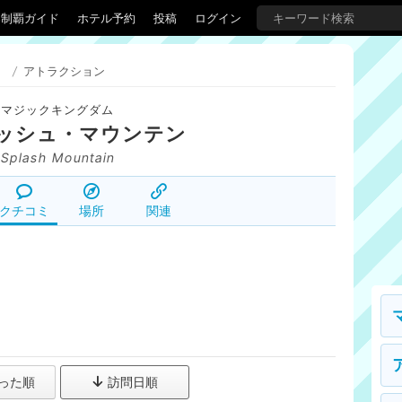
界制覇ガイド
ホテル予約
投稿
ログイン
）
/
アトラクション
マジックキングダム
ッシュ・マウンテン
Splash Mountain
クチコミ
場所
関連
った順
訪問日順