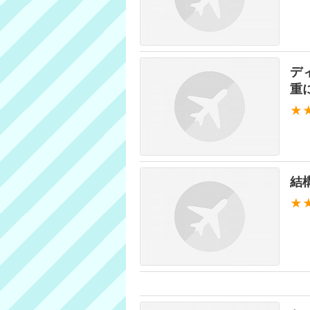
デ
重
★
結
★