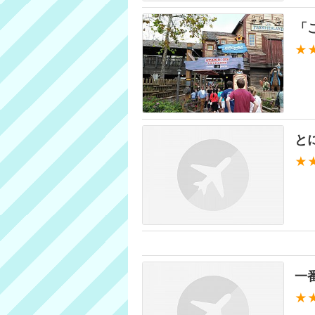
「
★
と
★
一
★