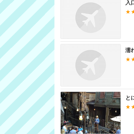
入
★
濡
★
と
★