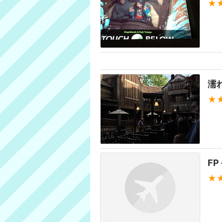
★
濡
★
F
★