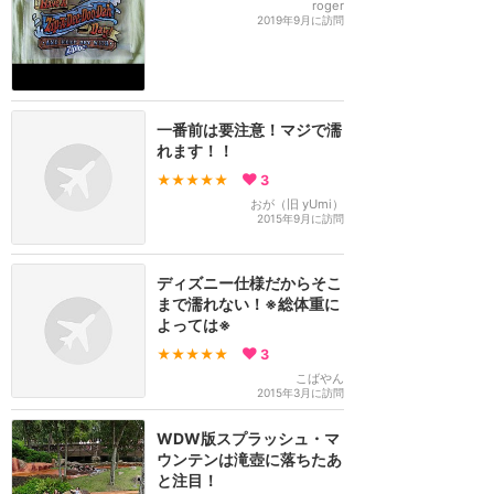
roger
2019年9月に訪問
一番前は要注意！マジで濡
れます！！
★★★★★
3
おが（旧 yUmi）
2015年9月に訪問
ディズニー仕様だからそこ
まで濡れない！※総体重に
よっては※
★★★★★
3
こばやん
2015年3月に訪問
WDW版スプラッシュ・マ
ウンテンは滝壺に落ちたあ
と注目！