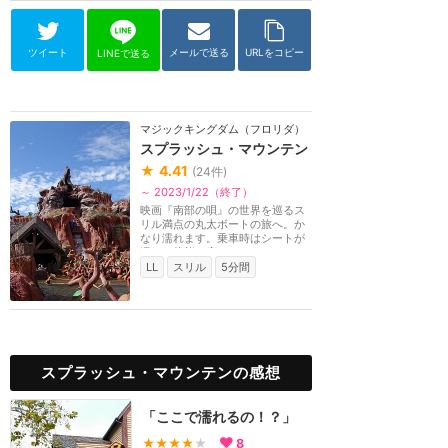
ツイート
メールで送る
URLをコピー
LINEで送る
マジックキングダム（フロリダ）
スプラッシュ・マウンテン
★
4.41
(
24
件)
～ 2023/1/22（終了）
映画『南部の唄』の世界を巡るス
リル満点の丸太ボートの旅へ。か
なり濡れます。乗車時はシートが
濡れた状態で座る...
LL
スリル
5分間
スプラッシュ・マウンテンの感想
「ここで濡れるの！？」
★★★★
★
8