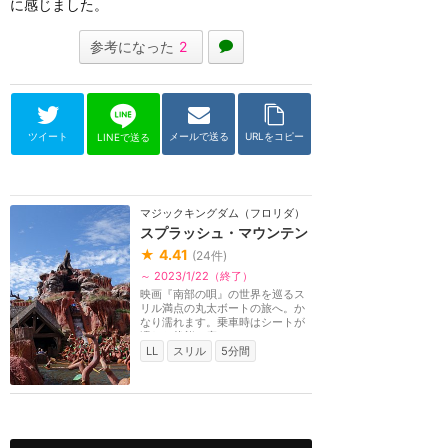
に感じました。
参考になった
2
ツイート
メールで送る
URLをコピー
LINEで送る
マジックキングダム（フロリダ）
スプラッシュ・マウンテン
★
4.41
(
24
件)
～ 2023/1/22（終了）
映画『南部の唄』の世界を巡るス
リル満点の丸太ボートの旅へ。か
なり濡れます。乗車時はシートが
濡れた状態で座る...
LL
スリル
5分間