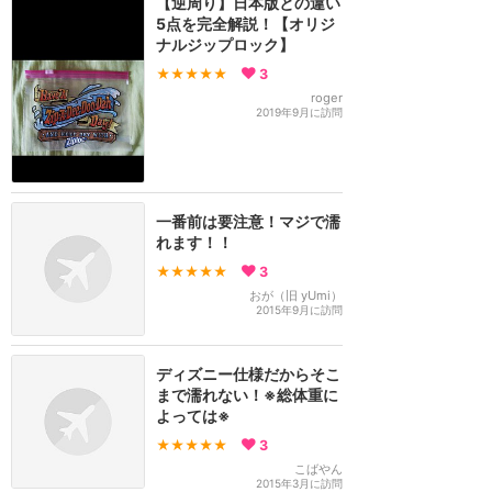
【逆周り】日本版との違い
5点を完全解説！【オリジ
ナルジップロック】
★★★★★
3
roger
2019年9月に訪問
一番前は要注意！マジで濡
れます！！
★★★★★
3
おが（旧 yUmi）
2015年9月に訪問
ディズニー仕様だからそこ
まで濡れない！※総体重に
よっては※
★★★★★
3
こばやん
2015年3月に訪問