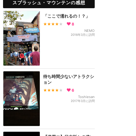
スプラッシュ・マウンテンの感想
「ここで濡れるの！？」
★★★★
★
8
NEMO
2016年3月に訪問
待ち時間少ないアトラクシ
ョン
★★★★
★
6
Toshiesan
2017年3月に訪問