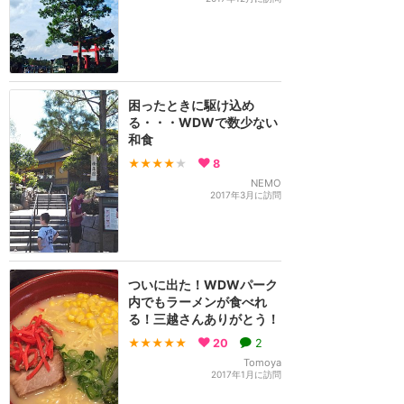
困ったときに駆け込め
る・・・WDWで数少ない
和食
★★★★
★
8
NEMO
2017年3月に訪問
ついに出た！WDWパーク
内でもラーメンが食べれ
る！三越さんありがとう！
★★★★★
20
2
Tomoya
2017年1月に訪問