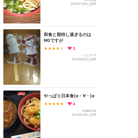
2015年10月に訪問
和食と期待し過ぎるのは
NGですが
★★★★
★
3
ハムママ
2015年9月に訪問
やっぱり日本食(σ・∀・)σ
★★★★★
4
makicha
2015年4月に訪問