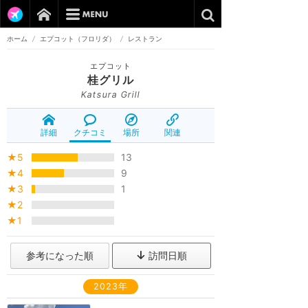
ホーム
/
エプコット（フロリダ）
/
レストラン
エプコット
桂グリル
Katsura Grill
詳細
クチコミ
場所
関連
★5
13
★4
9
★3
1
★2
★1
参考になった順
訪問日順
2023年