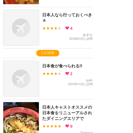
日本人なら行っておくべき
☆
★★★★
★
4
あすか
2016年2月に訪問
2015年
日本食が食べられる‼︎
★★★★
★
2
yuki
2015年11月に訪問
日本人キャストオススメの
日本食をリニューアルされ
たダイニングエリアで
★★★★★
9
Tomoya