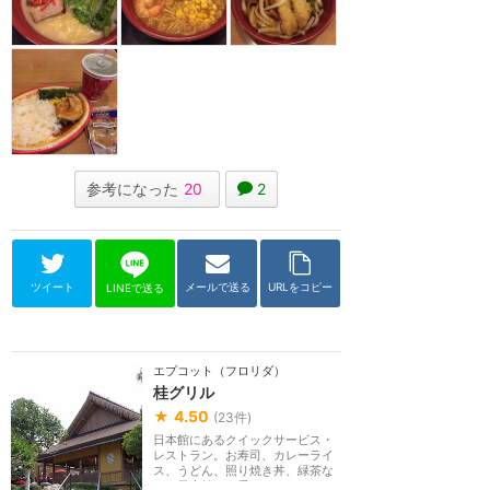
参考になった
20
2
ツイート
メールで送る
URLをコピー
LINEで送る
エプコット（フロリダ）
桂グリル
★
4.50
(
23
件)
日本館にあるクイックサービス・
レストラン。お寿司、カレーライ
ス、うどん、照り焼き丼、緑茶な
ど。日本館で一番...