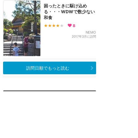
困ったときに駆け込め
る・・・WDWで数少ない
和食
★★★★
★
8
NEMO
2017年3月に訪問
訪問日順でもっと読む
ウォルトディズニーワールド
攻略ガイド
新着クチコミ
基礎知識
個人手配マニュアル
ホテル選び
キャラダイ予約