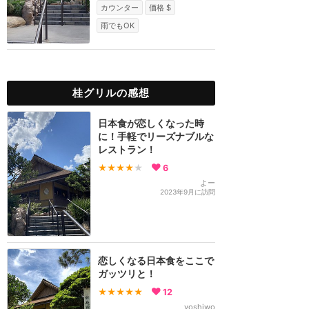
カウンター
価格 $
雨でもOK
桂グリルの感想
日本食が恋しくなった時
に！手軽でリーズナブルな
レストラン！
★★★★
★
6
よー
2023年9月に訪問
恋しくなる日本食をここで
ガッツリと！
★★★★★
12
yoshiwo