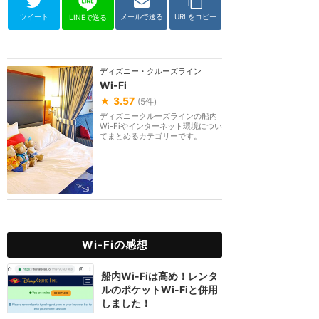
ツイート
メールで送る
URLをコピー
LINEで送る
ディズニー・クルーズライン
Wi-Fi
★
3.57
(
5
件)
ディズニークルーズラインの船内
Wi-Fiやインターネット環境につい
てまとめるカテゴリーです。
Wi-Fiの感想
船内Wi-Fiは高め！レンタ
ルのポケットWi-Fiと併用
しました！