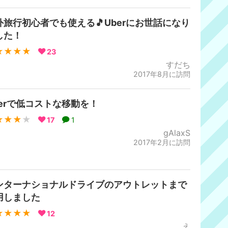
外旅行初心者でも使える🎵Uberにお世話になり
した！
★★★★
23
すだち
2017年8月に訪問
berで低コストな移動を！
★★★
★
17
1
gAlaxS
2017年2月に訪問
ンターナショナルドライブのアウトレットまで
用しました
★★★★
12
え