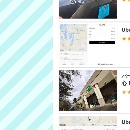
★
U
★
パ
心
★
U