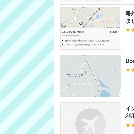
海
ま
★
U
★
イ
利
★