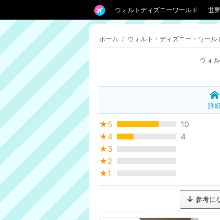
ウォルトディズニーワールド
世
ホーム
/
ウォルト・ディズニー・ワール
ウォ
詳
★5
10
★4
4
★3
★2
★1
参考に