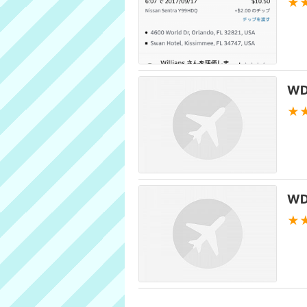
★
WD
★
W
★