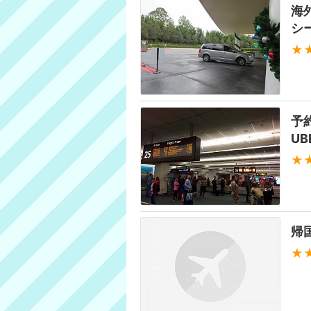
海
シ
★
予
U
★
帰
★