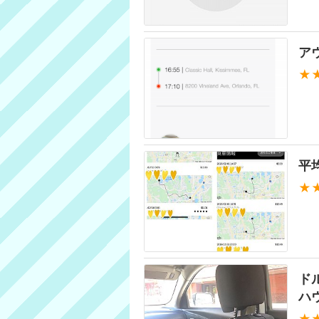
ア
★
平
★
ド
ハ