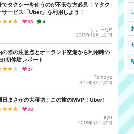
外でタクシーを使うのが不安な方必見！？タク
ーサービス「Uber」を利用しよう！
★★★★
33
4
りょ〜たP
2016年12月に訪問
約の際の注意点とオーランド空港から利用時の
BER初体験レポート
★★★
★
27
Tomoya
2017年8月に訪問
国日まさかの大寝坊！この旅のMVP！Uber!
★★★★
23
ayn
2018年5月に訪問