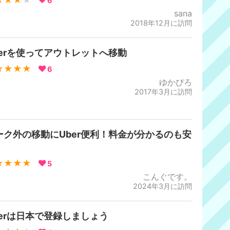
★★★
★
6
sana
2018年12月に訪問
berを使ってアウトレットへ移動
★★★★
6
ゆかぴろ
2017年3月に訪問
ーク外の移動にUber便利！料金が分かるのも安
！
★★★★
5
こんぐです。
2024年3月に訪問
berは日本で登録しましょう