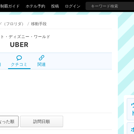
界制覇ガイド
ホテル予約
投稿
ログイン
ド（フロリダ）
/
移動手段
ルト・ディズニー・ワールド
UBER
細
クチコミ
関連
なった順
訪問日順