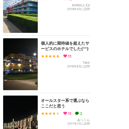
KAWALL-E♪
2019年4月に訪問
個人的に期待値を超えたサ
ービスのホテルでした(^^)
★★★★★
11
Take
2018年8月に訪問
オールスター系で選ぶなら
ここだと思う
★★★★
★
11
2
あっくん
2017年1月に訪問