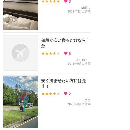
★★★★★
3
shiiiio
2023年3月に訪問
値段が安い寝るだけなら十
分
★★★★
★
3
まり⋈*.。
2018年9月に訪問
安く済ませたい方には是
非！
★★★★
★
2
フク
2023年3月に訪問