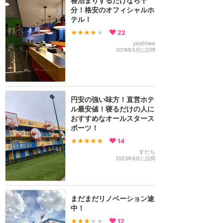
寝泊まりするだけなら十
分！格安のオフィシャルホ
テル！
★★★★
★
22
yoshiwo
2018年5月に訪問
円安の強い味方！直営ホテ
ル最安値！寝るだけの人に
おすすめなオールスタース
ポーツ！
★★★★★
14
すだち
2023年8月に訪問
まだまだリノベーション途
中！
★★★
★★
12