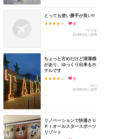
とっても使い勝手が良い‼︎
★★★★
★
6
マリモ
2018年9月に訪問
ちょっと古めだけど清潔感
があり、ゆっくり出来るホ
テルです
★★★★
★
5
らい
2019年3月に訪問
リノベーションで快適さＵ
Ｐ！オールスタースポーツ
リゾート