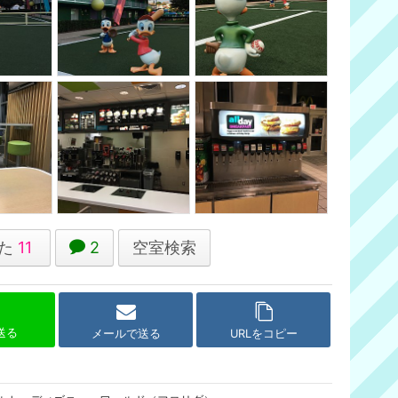
た
11
2
空室検索
で送る
メールで送る
URLをコピー