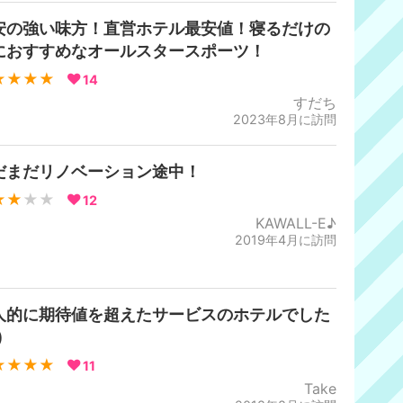
安の強い味方！直営ホテル最安値！寝るだけの
におすすめなオールスタースポーツ！
★★★★
14
すだち
2023年8月に訪問
だまだリノベーション途中！
★★
★★
12
KAWALL-E♪
2019年4月に訪問
人的に期待値を超えたサービスのホテルでした
)
★★★★
11
Take