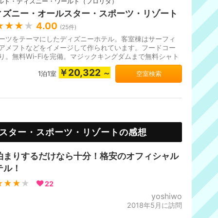
ルト・ディズニー・ワールド（フロリダ）
ィズニー・オールスター・スポーツ・リゾート
★★★
★
4.00
(
25
件)
ーツをテーマにしたディズニーホテル。客室棟はサーフィ
アメフトなどをイメージして作られています。フードコー
り。無料Wi-Fiを完備。マジックキングダムまで無料シャト
スで20分。客室のリノベー...
￥20,322
～
1泊1室
空室検索
スター・スポーツ・リゾートの感想
泊まりするだけなら十分！格安のオフィシャル
テル！
★★★
★
22
yoshiwo
2018年5月に訪問