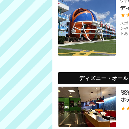
ウォ
デ
★
スポ
ンや
トあ
ルバ
ディズニー・オール
寝
ホ
★