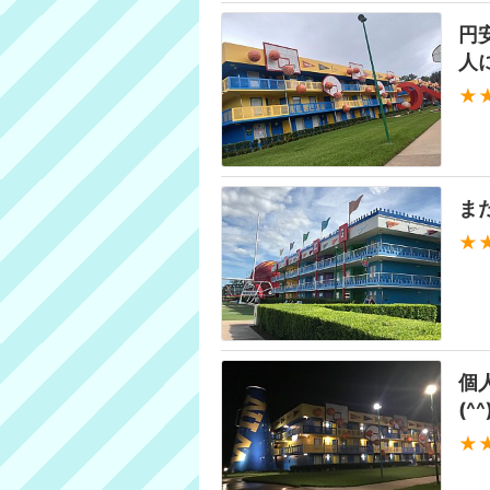
円
人
★
ま
★
個
(^^
★