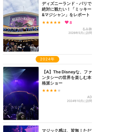
ディズニーランド・パリで
絶対に観たい！「ミッキー
&マジシャン」をレポート
★★★★★
8
るみ旅
2026年5月に訪問
2024年
【A】The Disneyな、ファ
ンタシーの世界を楽しむ本
格派ショー
★★★★
★
AD
2024年10月に訪問
マジック感は、皆無！ただ