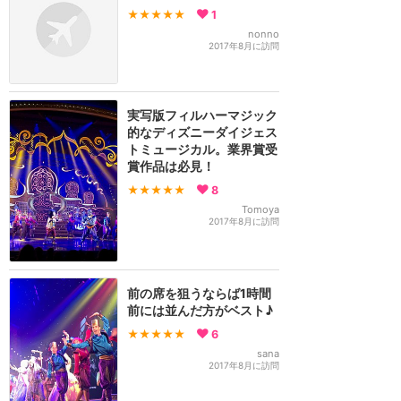
★★★★★
1
nonno
2017年8月に訪問
実写版フィルハーマジック
的なディズニーダイジェス
トミュージカル。業界賞受
賞作品は必見！
★★★★★
8
Tomoya
2017年8月に訪問
前の席を狙うならば1時間
前には並んだ方がベスト♪
★★★★★
6
sana
2017年8月に訪問