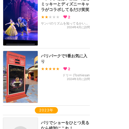
ミッキーとディズニーキャ
ラがコラボしてるだけ笑笑
★★
★★★
2
サンバのリズムを知ってるかい！？
2024年4月に訪問
パリパークで1番お気に入
り
★★★★★
2
ドリー (Toshiesan
2024年3月に訪問
2023年
パリでショーをひとつ見る
なら絶対にこれ！