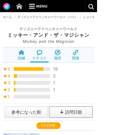
ホーム
/
ディズニーアドベンチャーワールド（パリ）
/
ショー＆パレード
ディズニーアドベンチャーワールド
ミッキー・アンド・ザ・マジシャン
Mickey and the Magician
詳細
クチコミ
場所
関連
★5
19
★4
2
★3
1
★2
1
★1
参考になった順
訪問日順
2026年