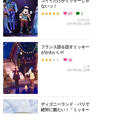
コイイだけがミッキーじゃ
ないっ！
★★★★★
27
2
ちびりす
2017年5月に訪問
フランス語を話すミッキー
がかわいい‼️
★★★
★★
16
レオ
2017年5月に訪問
ディズニーランド・パリで
絶対に観たい！「ミッキー
&マジシャン」をレポート
★★★★★
8
るみ旅