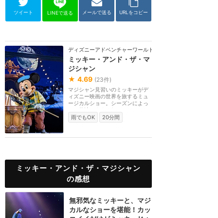
ツイート
メールで送る
URLをコピー
LINEで送る
ディズニーアドベンチャーワールド（パリ）
ミッキー・アンド・ザ・マ
ジシャン
★
4.69
(
23
件)
マジシャン見習いのミッキーがデ
ィズニー映画の世界を旅するミュ
ージカルショー。シーズンによっ
ては休演します。2...
雨でもOK
20分間
ミッキー・アンド・ザ・マジシャン
の感想
無邪気なミッキーと、マジ
カルなショーを堪能！カッ