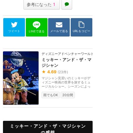
参考になった
1
ツイート
メールで送る
URLをコピー
LINEで送る
ディズニーアドベンチャーワールド（パリ）
ミッキー・アンド・ザ・マ
ジシャン
★
4.69
(
23
件)
マジシャン見習いのミッキーがデ
ィズニー映画の世界を旅するミュ
ージカルショー。シーズンによっ
ては休演します。2...
雨でもOK
20分間
ミッキー・アンド・ザ・マジシャン
の感想