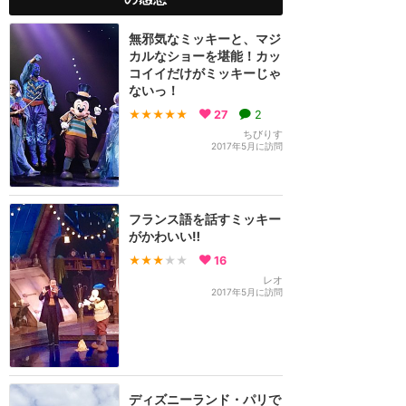
無邪気なミッキーと、マジ
カルなショーを堪能！カッ
コイイだけがミッキーじゃ
ないっ！
★★★★★
27
2
ちびりす
2017年5月に訪問
フランス語を話すミッキー
がかわいい‼️
★★★
★★
16
レオ
2017年5月に訪問
ディズニーランド・パリで