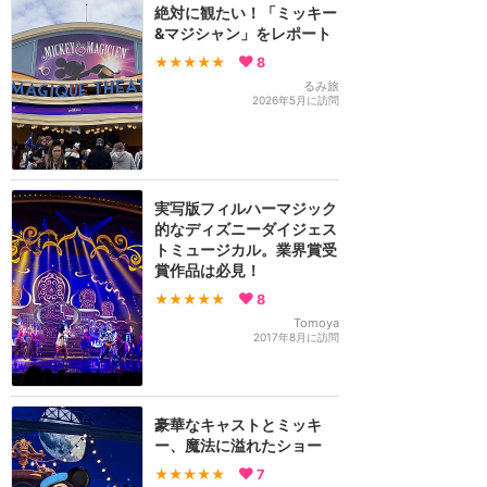
絶対に観たい！「ミッキー
&マジシャン」をレポート
★★★★★
8
るみ旅
2026年5月に訪問
実写版フィルハーマジック
的なディズニーダイジェス
トミュージカル。業界賞受
賞作品は必見！
★★★★★
8
Tomoya
2017年8月に訪問
豪華なキャストとミッキ
ー、魔法に溢れたショー
★★★★★
7