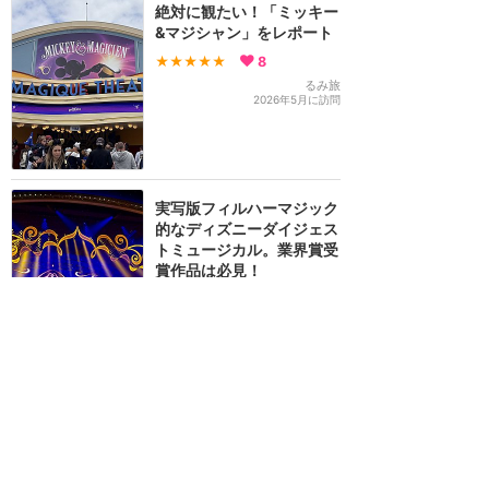
絶対に観たい！「ミッキー
&マジシャン」をレポート
★★★★★
8
るみ旅
2026年5月に訪問
実写版フィルハーマジック
的なディズニーダイジェス
トミュージカル。業界賞受
賞作品は必見！
★★★★★
8
Tomoya
2017年8月に訪問
豪華なキャストとミッキ
ー、魔法に溢れたショー
★★★★★
7