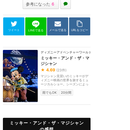
参考になった
6
ツイート
メールで送る
URLをコピー
LINEで送る
ディズニーアドベンチャーワールド（パリ）
ミッキー・アンド・ザ・マ
ジシャン
★
4.69
(
23
件)
マジシャン見習いのミッキーがデ
ィズニー映画の世界を旅するミュ
ージカルショー。シーズンによっ
ては休演します。2...
雨でもOK
20分間
ミッキー・アンド・ザ・マジシャン
の感想