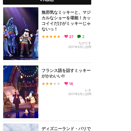
無邪気なミッキーと、マジ
カルなショーを堪能！カッ
コイイだけがミッキーじゃ
ないっ！
★★★★★
27
2
ちびりす
2017年5月に訪問
フランス語を話すミッキー
がかわいい‼️
★★★
★★
16
レオ
2017年5月に訪問
ディズニーランド・パリで