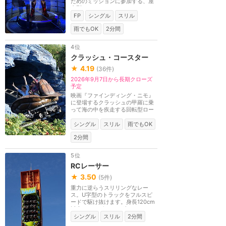
ためのミッションに参加する、屋
内型ローラーコー...
FP
シングル
スリル
雨でもOK
2分間
4位
クラッシュ・コースター
★
4.19
(
36
件)
2026年9月7日から長期クローズ
予定
映画『ファインディング・ニモ』
に登場するクラッシュの甲羅に乗
って海の中を疾走する回転型ロー
ラーコースター。...
シングル
スリル
雨でもOK
2分間
5位
RCレーサー
★
3.50
(
5
件)
重力に逆らうスリリングなレー
ス。U字型のトラックをフルスピ
ードで駆け抜けます。身長120cm
以上。シングルライダ...
シングル
スリル
2分間