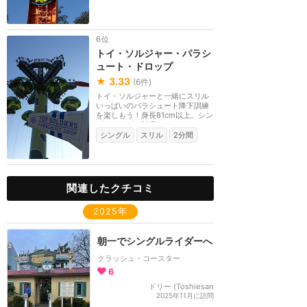
6位
トイ・ソルジャー・パラシ
ュート・ドロップ
★
3.33
(
6
件)
トイ・ソルジャーと一緒にスリル
いっぱいのパラシュート降下訓練
を楽しもう！身長81cm以上。シン
グルライダー対応...
シングル
スリル
2分間
関連したクチコミ
2025年
朝一でシングルライダーへ
クラッシュ・コースター
6
ドリー (Toshiesan
2025年11月に訪問