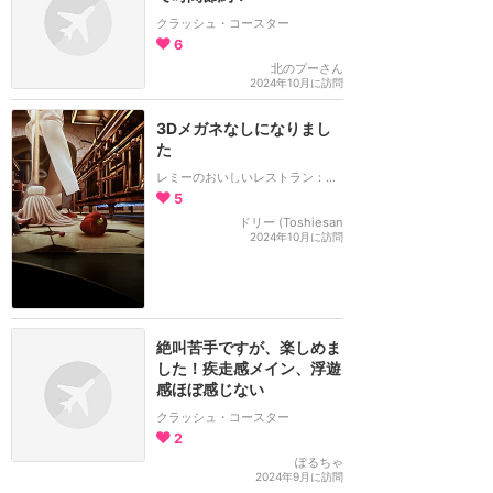
クラッシュ・コースター
6
北のプーさん
2024年10月に訪問
3Dメガネなしになりまし
た
レミーのおいしいレストラン：ザ・アドベンチャー
5
ドリー (Toshiesan
2024年10月に訪問
絶叫苦手ですが、楽しめま
した！疾走感メイン、浮遊
感ほぼ感じない
クラッシュ・コースター
2
ぽるちゃ
2024年9月に訪問