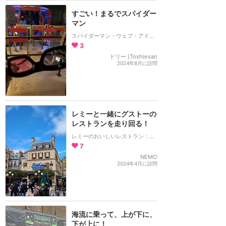
すごい！まるでスパイダー
マン
スパイダーマン・ウェブ・アドベンチャー
3
ドリー (Toshiesan
2024年8月に訪問
レミーと一緒にグストーの
レストランを走り回る！
レミーのおいしいレストラン：ザ・アドベンチャー
7
NEMO
2024年4月に訪問
海流に乗って、上が下に、
下が上に！