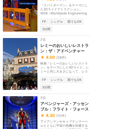
『スパイダーマン』をテーマにし
た3Dライドアトラクション。
WEB（Worldwide Engineering
Brigade）と呼ばれる施設...
FP
シングル
雨でもOK
3分間
2位
レミーのおいしいレストラ
ン：ザ・アドベンチャー
★
4.50
(
38
件)
映画『レミーのおいしいレストラ
ン』をテーマにした4Dライド。レ
ミーと同じ大きさになって、レス
トラン「グストー...
FP
シングル
雨でもOK
3分間
3位
アベンジャーズ・アッセン
ブル：フライト・フォース
★
4.30
(
10
件)
アイアンマンやキャプテンマーベ
ルとともに宇宙の危機を回避する