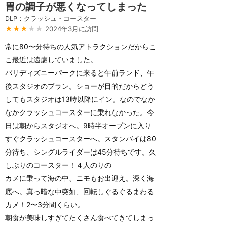
胃の調子が悪くなってしまった
DLP：クラッシュ・コースター
★★★
★★
2024年3月に訪問
常に80〜分待ちの人気アトラクションだからこ
こ最近は遠慮していました。
パリディズニーパークに来ると午前ランド、午
後スタジオのプラン。ショーが目的だからどう
してもスタジオは13時以降にイン。なのでなか
なかクラッシュコースターに乗れなかった。今
日は朝からスタジオへ。9時半オープンに入り
すぐクラッシュコースターへ。スタンバイは80
分待ち、シングルライダーは45分待ちです。久
しぶりのコースター！４人のりの
カメに乗って海の中、ニモもお出迎え。深く海
底へ。真っ暗な中突如、回転しぐるぐるまわる
カメ！2〜3分間くらい。
朝食が美味しすぎてたくさん食べてきてしまっ