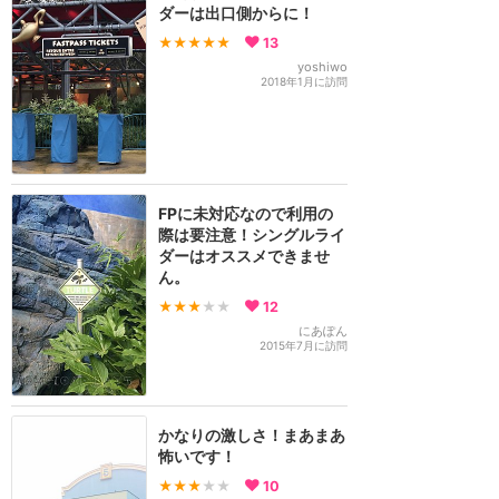
ダーは出口側からに！
★★★★★
13
yoshiwo
2018年1月に訪問
FPに未対応なので利用の
際は要注意！シングルライ
ダーはオススメできませ
ん。
★★★
★★
12
にあぽん
2015年7月に訪問
かなりの激しさ！まあまあ
怖いです！
★★★
★★
10