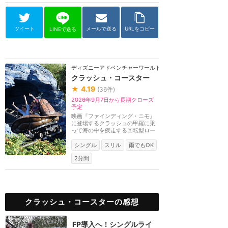
ツイート
メールで送る
URLをコピー
LINEで送る
ディズニーアドベンチャーワールド（パリ）
クラッシュ・コースター
★
4.19
(
36
件)
2026年9月7日から長期クローズ
予定
映画『ファインディング・ニモ』
に登場するクラッシュの甲羅に乗
って海の中を疾走する回転型ロー
ラーコースター。...
シングル
スリル
雨でもOK
2分間
クラッシュ・コースターの感想
FP導入へ！シングルライ