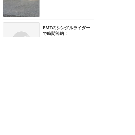
EMTのシングルライダー
で時間節約！
★★★★
★
6
北のプーさん
2024年10月に訪問
訪問日順でもっと読む
ディズニーランド・パリ
攻略ガイド
新着クチコミ
基礎知識
個人手配マニュアル
ホテル選び
キャラダイ予約