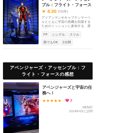
ブル：フライト・フォース
★
4.30
(
10
件)
アイアンマンやキャプテンマーベ
ルとともに宇宙の危機を回避する
ためのミッションに参加する、屋
内型ローラーコー...
FP
シングル
スリル
雨でもOK
2分間
アベンジャーズ・アッセンブル：フ
ライト・フォースの感想
アベンジャーズと宇宙の任
務へ！
★★★★★
7
NEMO
2024年4月に訪問