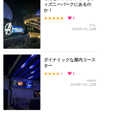
ィズニーパークにあるの
か！
★★★★★
1
のら
2025年1月に訪問
ダイナミックな屋内コース
ター
★★★★
★
1
merci
2023年11月に訪問
訪問日順でもっと読む