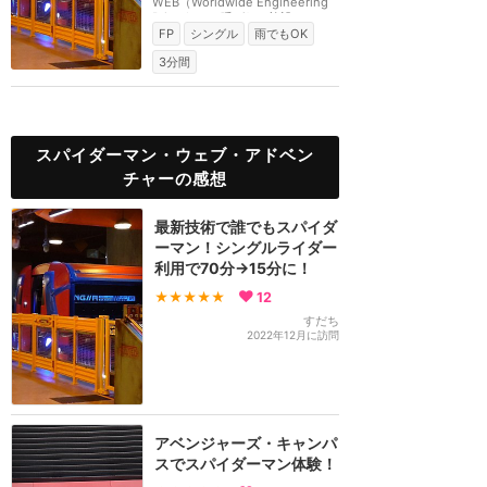
WEB（Worldwide Engineering
Brigade）と呼ばれる施設...
FP
シングル
雨でもOK
3分間
スパイダーマン・ウェブ・アドベン
チャーの感想
最新技術で誰でもスパイダ
ーマン！シングルライダー
利用で70分→15分に！
★★★★★
12
すだち
2022年12月に訪問
アベンジャーズ・キャンパ
スでスパイダーマン体験！