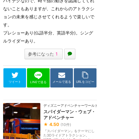
ハイテクなので、時々指の動きを認識してくれ
ないこともありますが、これからのアトラクシ
ョンの未来を感じさせてくれるようで楽しいで
す。
プレショーあり(仏語半分、英語半分)。シング
ルライダーあり。
参考になった
1
ツイート
メールで送る
URLをコピー
LINEで送る
ディズニーアドベンチャーワールド（パリ）
スパイダーマン・ウェブ・
アドベンチャー
★
4.50
(
10
件)
『スパイダーマン』をテーマにし
た3Dライドアトラクション。