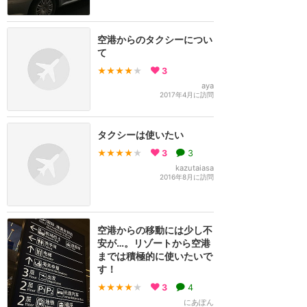
空港からのタクシーについ
て
★★★★
★
3
aya
2017年4月に訪問
タクシーは使いたい
★★★★
★
3
3
kazutaiasa
2016年8月に訪問
空港からの移動には少し不
安が…。リゾートから空港
までは積極的に使いたいで
す！
★★★★
★
3
4
にあぽん