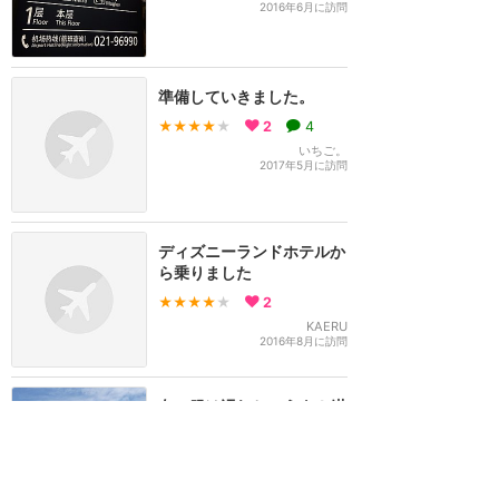
2016年6月に訪問
準備していきました。
★★★★
★
2
4
いちご。
2017年5月に訪問
ディズニーランドホテルか
ら乗りました
★★★★
★
2
KAERU
2016年8月に訪問
白い服は汚れちゃうよ！紺
色と小豆色のタクシーは危
険！
★★★★
★
2