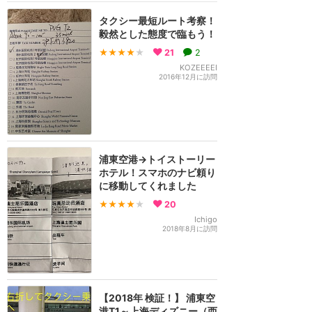
タクシー最短ルート考察！
毅然とした態度で臨もう！
★★★★
★
21
2
KOZEEEEI
2016年12月に訪問
浦東空港→トイストーリー
ホテル！スマホのナビ頼り
に移動してくれました
★★★★
★
20
Ichigo
2018年8月に訪問
【2018年 検証！】 浦東空
港T1～上海ディズニー（西