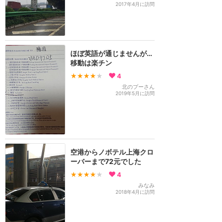
2017年4月に訪問
ほぼ英語が通じませんが…
移動は楽チン
★★★★
★
4
北のプーさん
2019年5月に訪問
空港からノボテル上海クロ
ーバーまで72元でした
★★★★
★
4
みなみ
2018年4月に訪問