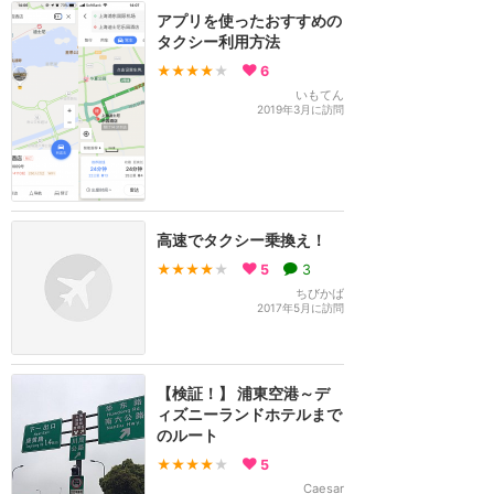
アプリを使ったおすすめの
タクシー利用方法
★★★★
★
6
いもてん
2019年3月に訪問
高速でタクシー乗換え！
★★★★
★
5
3
ちびかば
2017年5月に訪問
【検証！】 浦東空港～デ
ィズニーランドホテルまで
のルート
★★★★
★
5
Caesar