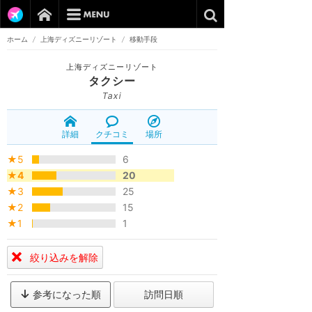
ホーム
/
上海ディズニーリゾート
/
移動手段
上海ディズニーリゾート
タクシー
Taxi
詳細
クチコミ
場所
★5
6
★4
20
★3
25
★2
15
★1
1
絞り込みを解除
参考になった順
訪問日順