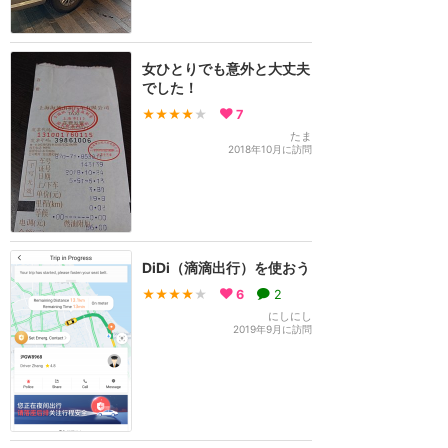
女ひとりでも意外と大丈夫
でした！
★★★★
★
7
たま
2018年10月に訪問
DiDi（滴滴出行）を使おう
★★★★
★
6
2
にしにし
2019年9月に訪問