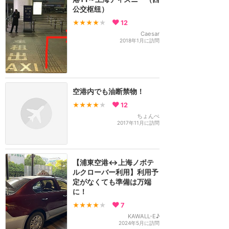
公交枢纽）
★★★★
★
12
Caesar
2018年1月に訪問
空港内でも油断禁物！
★★★★
★
12
ちょんぺ
2017年11月に訪問
【浦東空港↔上海ノボテ
ルクローバー利用】利用予
定がなくても準備は万端
に！
★★★★
★
7
KAWALL-E♪
2024年5月に訪問