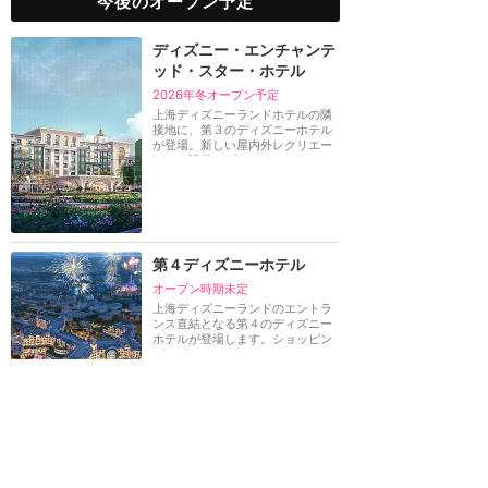
今後のオープン予定
ディズニー・エンチャンテ
ッド・スター・ホテル
2026年冬オープン予定
上海ディズニーランドホテルの隣
接地に、第３のディズニーホテル
が登場。新しい屋内外レクリエー
ション設備やプロ...
第４ディズニーホテル
オープン時期未定
上海ディズニーランドのエントラ
ンス直結となる第４のディズニー
ホテルが登場します。ショッピン
グ、ダイニング、...