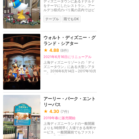
ディズニータウンにあるドナルド
をテーマにしたレストラン。アー
ルデコ様式のパリ風の店内ではピ
ザ、ミルクセーキ...
テーブル
雨でもOK
ウォルト・ディズニー・グ
ランド・シアター
★
4.88
(
8
件)
2021年6月16日にリニューアル
上海ディズニーリゾートの「ディ
ズニータウン」にある大型シアタ
ー。2016年6月14日～2017年10月
8日は「ライオンキ...
アーリー・パーク・エント
リーパス
★
4.30
(
7
件)
2019年春に販売開始
上海ディズニーランドの一般開園
よりも1時間早く入場できる有料サ
ービス。一般開園前でもファスト
パスを取得可能。...