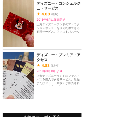
ディズニー・コンシェルジ
ュ・サービス
★
4.00
(
8
件)
2018年6月に販売開始
上海ディズニーランドのアトラク
ションやショーを優先利用できる
有料サービス。ファストパスセッ
ト、パレード＆ナ...
ディズニー・プレミア・ア
クセス
★
4.83
(
13
件)
2017年3月18日より
上海ディズニーランドのファスト
パスを購入できるサービス。単品
またはセット（８枚）が販売され
ており、公式アプ...