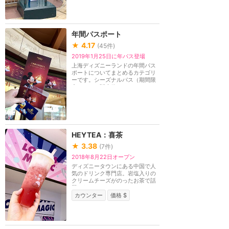
年間パスポート
★
4.17
(
45
件)
2019年1月25日に年パス登場
上海ディズニーランドの年間パス
ポートについてまとめるカテゴリ
ーです。シーズナルパス（期間限
定パス）は販売終...
HEYTEA：喜茶
★
3.38
(
7
件)
2018年8月22日オープン
ディズニータウンにある中国で人
気のドリンク専門店。岩塩入りの
クリームチーズがのったお茶で話
題になっているお...
カウンター
価格 $