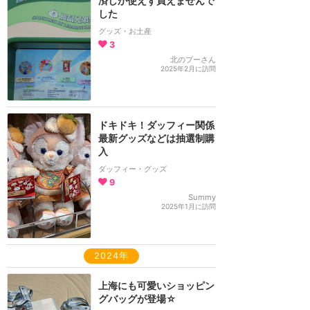
済しか使えず買えませんで
した
グッズ・お土産
3
北のプーさん
2025年2月に訪問
ドキドキ！ダッフィー関係
最新グッズなどは抽選制購
入
ダッフィー・グッズ
9
Summy
2025年1月に訪問
2024年
上海にも可愛いショッピン
グバッグが登場‪☆