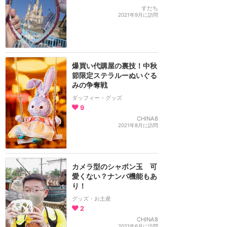
すだち
2021年9月に訪問
爆買い代購屋の裏技！中秋
節限定ステラルーぬいぐる
みの争奪戦
ダッフィー・グッズ
9
CHINA8
2021年8月に訪問
カメラ型のシャボン玉 可
愛くない？ナンバ機能もあ
り！
グッズ・お土産
2
CHINA8
2021年6月に訪問