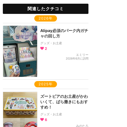
関連したクチコミ
2026年
Alipay必須のパーク内ガチ
ャの回し方
グッズ・お土産
2
エミリー
2026年6月に訪問
2025年
ズートピアのお土産がかわ
いくて、ばら撒きにもおす
すめ！
グッズ・お土産
6
みのたろ