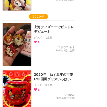
2020年
上海ディズニーでピントレ
デビュー♪
グッズ・お土産
1
フジワラ キオ
2020年1月に訪問
2020年 ねずみ年の可愛
い中国風グッズいっぱい
グッズ・お土産
6
CHINA8
2020年1月に訪問