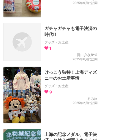
2025年9月に訪問
ガチャガチャも電子決済の
時代‼️
グッズ・お土産
1
田口夕夜💙💛
2025年6月に訪問
けっこう独特！上海ディズ
ニーのお土産事情
グッズ・お土産
9
るみ旅
2025年2月に訪問
上海の記念メダル、電子決