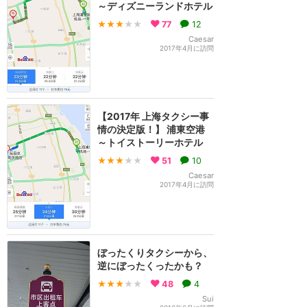
～ディズニーランドホテル
★★★
★★
77
12
Caesar
2017年4月に訪問
【2017年 上海タクシー事
情の決定版！】 浦東空港
～トイストーリーホテル
★★★
★★
51
10
Caesar
2017年4月に訪問
ぼったくりタクシーから、
逆にぼったくったかも？
★★★
★★
48
4
Sui