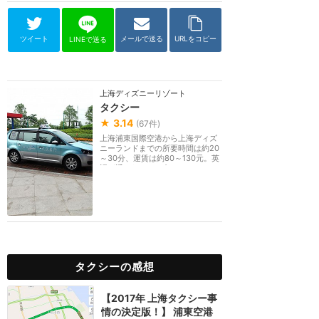
ツイート
メールで送る
URLをコピー
LINEで送る
上海ディズニーリゾート
タクシー
★
3.14
(
67
件)
上海浦東国際空港から上海ディズ
ニーランドまでの所要時間は約20
～30分、運賃は約80～130元。英
語が通じないので中...
タクシーの感想
【2017年 上海タクシー事
情の決定版！】 浦東空港