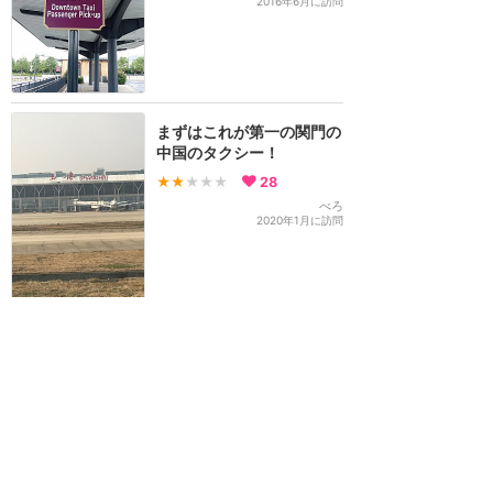
2016年6月に訪問
まずはこれが第一の関門の
中国のタクシー！
★★
★★★
28
べろ
2020年1月に訪問
100元払うから遠回りはや
めてほしい
★★★
★★
26
8
KABOSU
2016年6月に訪問