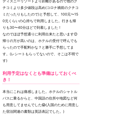
ディズニーリゾートより距離があるので他のク
チコミより多少値段は高め(コロナ禍前のクチコ
ミだったりもしたので)と予想して、100元〜15
0元くらいの心持ちで利用しました。行きも帰
りも30〜40分ほどで到着しました！
なのでほぼ予想通りに利用出来たと思います😊
帰りの方が高いのは、ホテルの受付で呼んでも
らったので手配料かな？と勝手に予想してま
す。(レシートもらってないので、そこは不明で
す)
利用予定はなくとも準備はしておくべ
き！
本当にこれは痛感しました。ホテルのシャトル
バスに乗るからと、中国語の住所や地図など何
も用意してませんでした😱(入国のために用意し
た宿泊関連の書類は英語表記でした。)