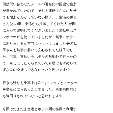
偶然問い合わせたメールの署名に中国語で住所
が書かれていたので、それを運転手さんに見せ
ても場所がわかっていない様子。。空港の係員
さん(どの車に乗るから指示してくれた人)が間
に入って説明してくださいました！運転中はス
マホのナビを使っていましたが、無事にホテル
に辿り着けるか本当にハラハラしました😂運転
手さんも無事に着いて安心されてた様子でし
た。下車、支払いをホテルの敷地外で行ったの
で、もしぼったくられていても助けも求められ
ずなんの交渉もできなかったと思います🙃
行きも帰りも乗車中はGoogleマップとメーター
を交互ににらめっこしてました。所要時間的に
も遠回りされていないと思われます💦
今回はたまたま空港とホテル間の移動で利用す