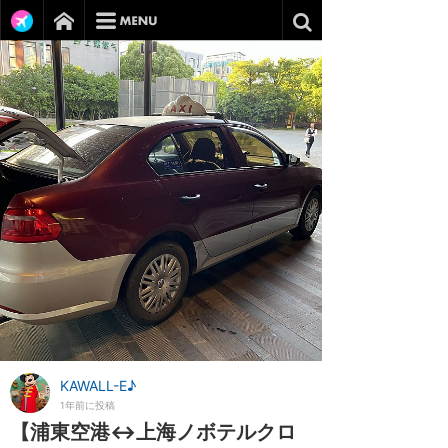
KAWALL-E♪
1年前に投稿
【浦東空港↔上海ノボテルクロ