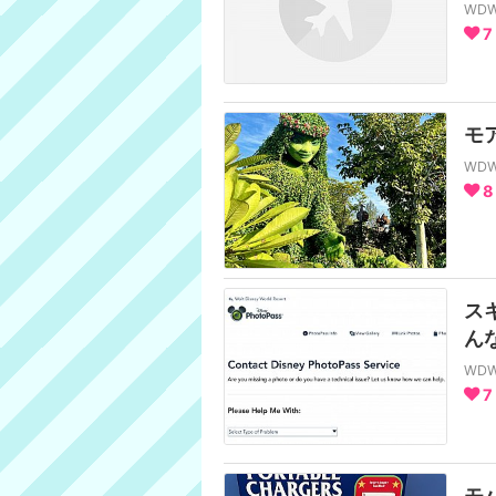
WD
7
モア
WD
8
ス
んな
WD
7
モ