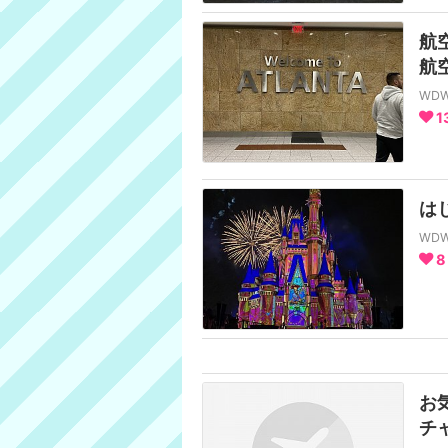
航
航
WD
1
はじ
WD
8
お
チ