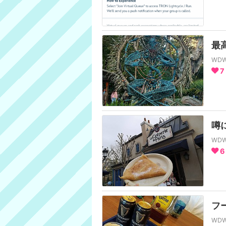
最
WD
7
噂
WD
6
フ
WD