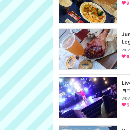
9
Ju
Le
WD
6
Li
ョ
WD
5