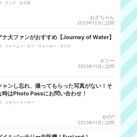
W：グッズ・お土産
おざちゃん
2023年12月に訪問
ナ大ファンがおすすめ【Journey of Water】
W：ジャーニー・オブ・ウォーター：モアナ
ネリー
2023年11月に訪問
キャンし忘れ、撮ってもらった写真がない！そ
時はPhoto Passにお問い合わせ！
W：メモリーメーカー
せの*
2023年11月に訪問
バイルバッテリー自販機！Fuel rod！