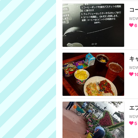
コ
WD
6
キ
WD
1
エ
WD
5