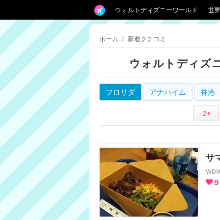
ウォルトディズニーワールド
世
ホーム
/
新着クチコミ
ウォルトディズニ
フロリダ
アナハイム
香港
2+
サ
WD
9