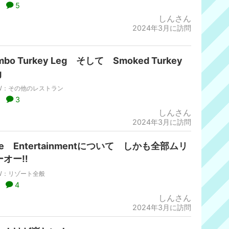
5
しんさん
2024年3月に訪問
mbo Turkey Leg そして Smoked Turkey
g
W：その他のレストラン
3
しんさん
2024年3月に訪問
ve Entertainmentについて しかも全部ムリ
ーオー‼
W：リゾート全般
4
しんさん
2024年3月に訪問