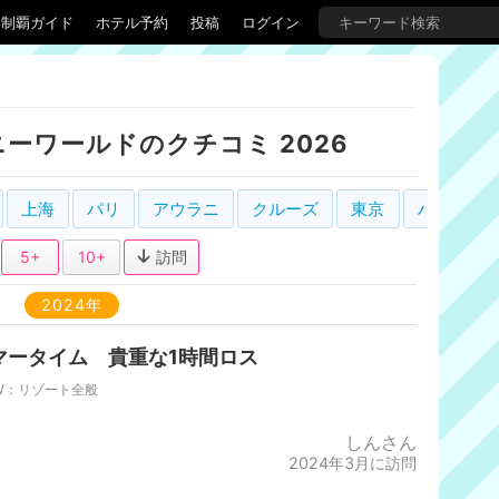
界制覇ガイド
ホテル予約
投稿
ログイン
ーワールドのクチコミ 2026
上海
パリ
アウラニ
クルーズ
東京
ハリウッ
5+
10+
訪問
2024年
マータイム 貴重な1時間ロス
W：リゾート全般
しんさん
2024年3月に訪問