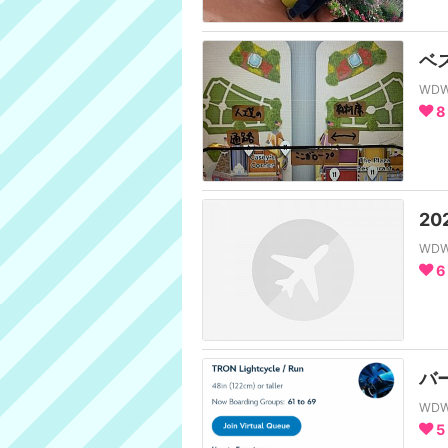
ベ
WD
8
2
WD
6
バ
WD
5