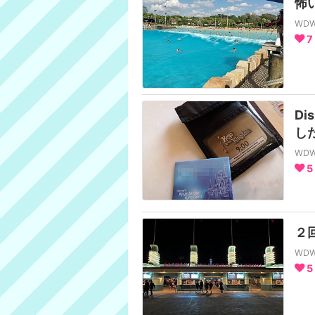
怖
WD
7
Di
し
WD
5
２回
WD
5