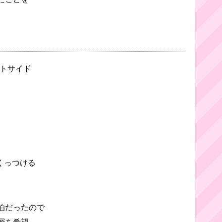
ートサイド
くっつける
泊だったので
層を希望