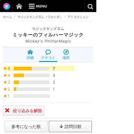
ホーム
/
マジックキングダム（フロリダ）
/
アトラクション
マジックキングダム
ミッキーのフィルハーマジック
Mickey's PhilharMagic
詳細
クチコミ
場所
★5
7
★4
4
★3
2
★2
1
★1
絞り込みを解除
参考になった順
訪問日順