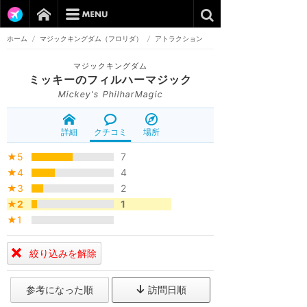
ホーム
/
マジックキングダム（フロリダ）
/
アトラクション
マジックキングダム
ミッキーのフィルハーマジック
Mickey's PhilharMagic
詳細
クチコミ
場所
★5
7
★4
4
★3
2
★2
1
★1
絞り込みを解除
参考になった順
訪問日順