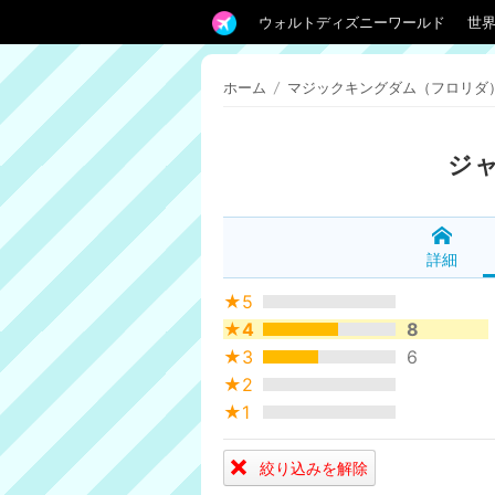
ウォルトディズニーワールド
世
ホーム
/
マジックキングダム（フロリダ
ジ
詳細
★5
★4
8
★3
6
★2
★1
絞り込みを解除