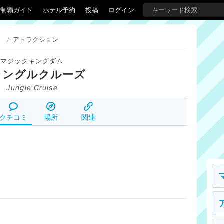
界制覇ガイド
ホテル予約
投稿
ログイン
）
/
アトラクション
マジックキングダム
ャングルクルーズ
Jungle Cruise
クチコミ
場所
関連