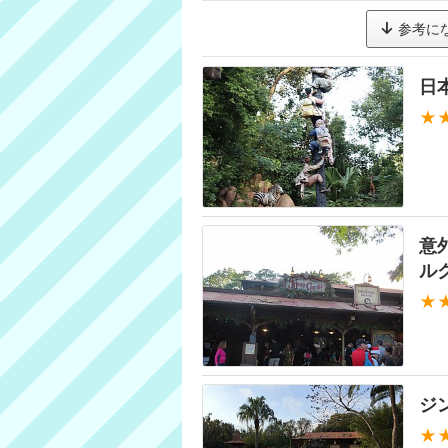
参考に
日
★
意
ル
★
ジ
★