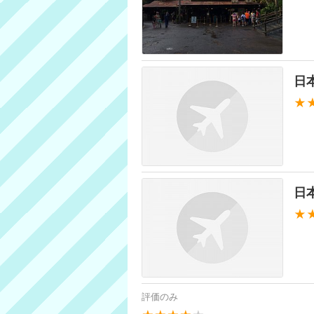
日
★
日
★
評価のみ