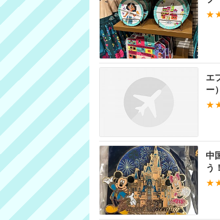
★
エ
ー
★
中
う
★