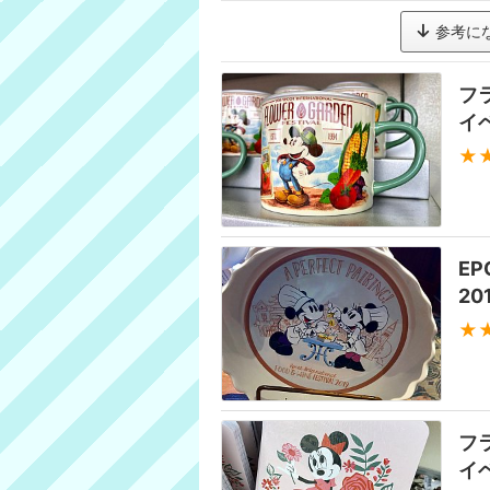
参考に
フ
イ
★
E
2
★
フ
イ