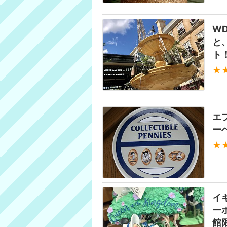
WD
と
ト
★
エ
ー
★
イ
ー
館