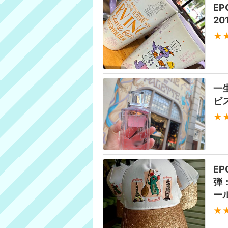
E
2
★
一
ビ
★
E
弾
ー
★