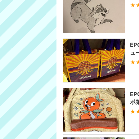
★
E
ュ
★
E
ポ
★