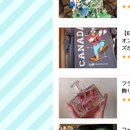
★
【
オ
ズ
★
フ
飾
★
フ