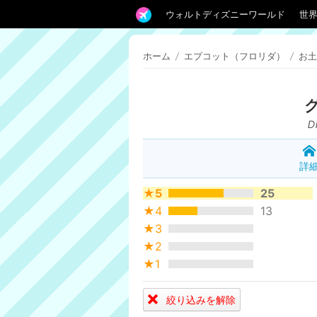
ウォルトディズニーワールド
世
ホーム
/
エプコット（フロリダ）
/
お土
D
詳
★5
25
★4
13
★3
★2
★1
絞り込みを解除