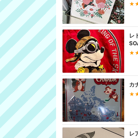
★
レ
SO
★
カ
★
レ