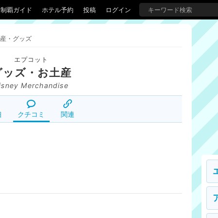
界制覇ガイド
ホテル予約
投稿
ログイン
産・グッズ
エプコット
グッズ・お土産
isney Merchandise
細
クチコミ
関連