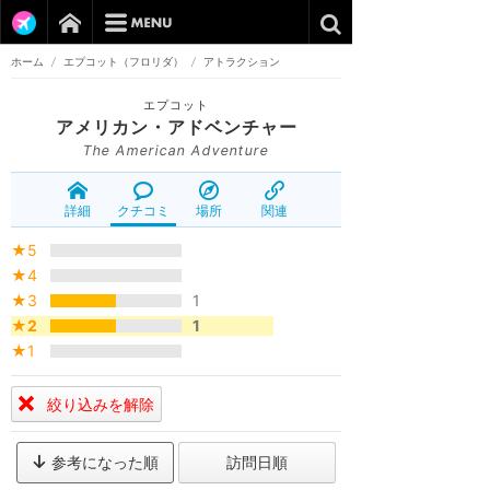
ホーム
/
エプコット（フロリダ）
/
アトラクション
エプコット
アメリカン・アドベンチャー
The American Adventure
詳細
クチコミ
場所
関連
★5
★4
★3
1
★2
1
★1
絞り込みを解除
参考になった順
訪問日順