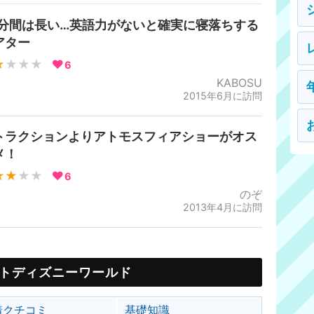
0分間は長い…英語力がないと確実に寝落ちする
アター
★
★★★
6
KABOSU
2015年6月に訪問
トラクションよりアトモスフィアショーがオス
メ！
★★
★★
6
のぞ
2013年4月に訪問
トディズニーワールド
着クチコミ
基礎知識