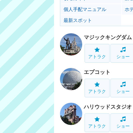
個人手配マニュアル
ホ
最新スポット
マジックキングダム
アトラク
ショー
エプコット
アトラク
ショー
ハリウッドスタジオ
アトラク
ショー