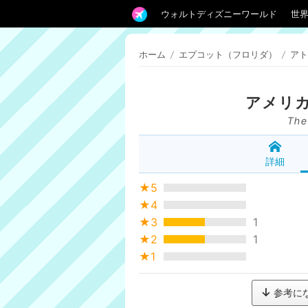
ウォルトディズニーワールド
世
ホーム
/
エプコット（フロリダ）
/
アト
アメリ
The
詳細
★5
★4
★3
1
★2
1
★1
参考に