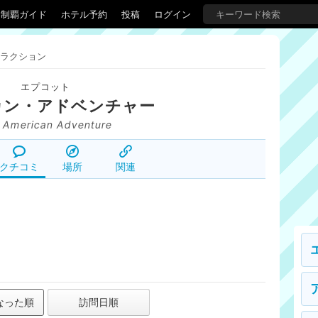
界制覇ガイド
ホテル予約
投稿
ログイン
ラクション
エプコット
カン・アドベンチャー
 American Adventure
クチコミ
場所
関連
なった順
訪問日順