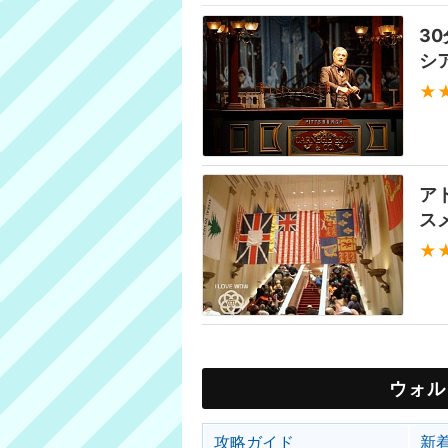
3
シ
★
ア
ス
★
ウォル
攻略ガイド
新