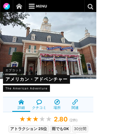
エプコット
アメリカン・アドベンチャー
The American Adventure
詳細
クチコミ
場所
関連
★★★
★★
2.80
(
2
件)
アトラクション 25位
雨でもOK
30分間