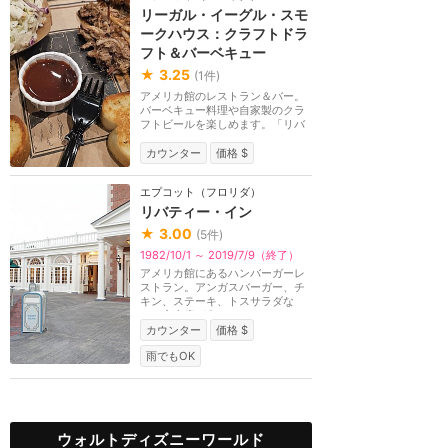
リーガル・イーグル・スモ
ークハウス：クラフトドラ
フト＆バーベキュー
★
3.25
(
1
件)
アメリカ館のレストラン＆バー。
バーベキュー料理や自家製のクラ
フトビールを楽しめます。「リバ
ティー・イン」を...
カウンター
価格 $
エプコット（フロリダ）
リバティー・イン
★
3.00
(
5
件)
1982/10/1 ～ 2019/7/9（終了）
アメリカ館にあるハンバーガーレ
ストラン。アンガスバーガー、チ
キン、ステーキ、トスサラダな
ど。室内席が多いの...
カウンター
価格 $
雨でもOK
ウォルトディズニーワールド