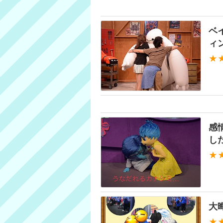
ベ
ィ
★
感
し
★
大
★