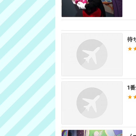
待
★
1
★
ノ