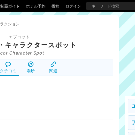
界制覇ガイド
ホテル予約
投稿
ログイン
ラクション
エプコット
・キャラクタースポット
cot Character Spot
クチコミ
場所
関連