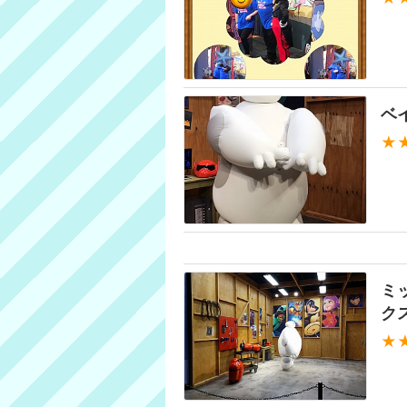
ベ
★
ミ
ク
★