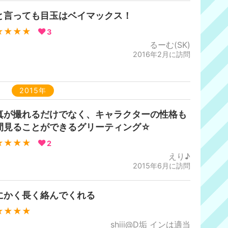
と言っても目玉はベイマックス！
★★★★
3
るーむ(SK)
2016年2月に訪問
2015年
真が撮れるだけでなく、キャラクターの性格も
間見ることができるグリーティング☆
★★★★
2
えり♪
2015年6月に訪問
にかく長く絡んでくれる
★★★★
shiii@D垢 インは適当