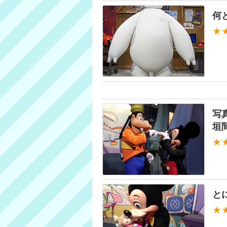
何
★
写
垣
★
と
★