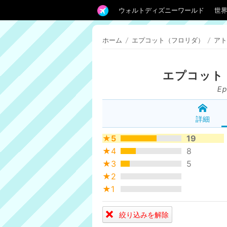
ウォルトディズニーワールド
世
ホーム
/
エプコット（フロリダ）
/
アト
エプコット
Ep
詳細
★5
19
★4
8
★3
5
★2
★1
絞り込みを解除