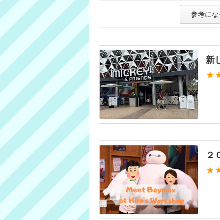
参考にな
新
★
２
★