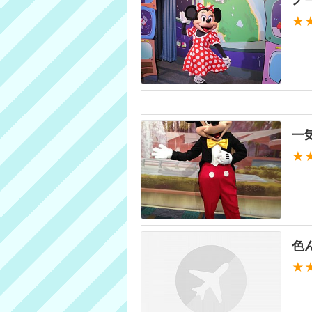
★
一
★
色
★