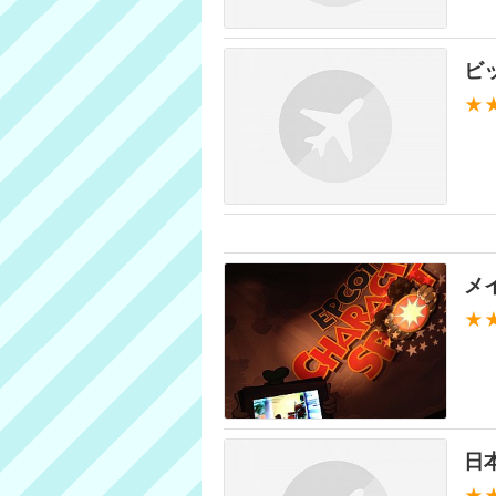
ビ
★
メ
★
日