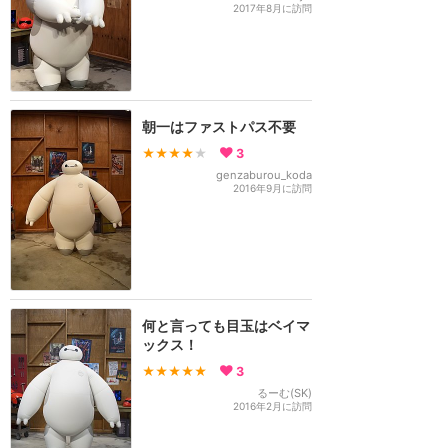
2017年8月に訪問
朝一はファストパス不要
★★★★
★
3
genzaburou_koda
2016年9月に訪問
何と言っても目玉はベイマ
ックス！
★★★★★
3
るーむ(SK)
2016年2月に訪問