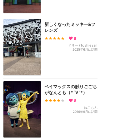
新しくなったミッキー&フ
レンズ
★★★★★
6
ドリー (Toshiesan
2025年6月に訪問
ベイマックスの触りごごち
がなんとも（*´∀`*）
★★★★
★
6
ねこもふ
2016年9月に訪問