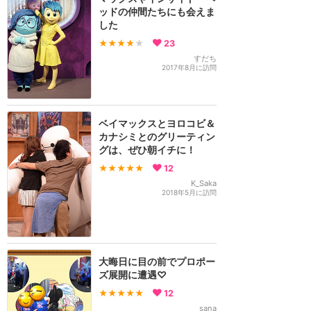
ッドの仲間たちにも会えま
した
★★★★
★
23
すだち
2017年8月に訪問
ベイマックスとヨロコビ＆
カナシミとのグリーティン
グは、ぜひ朝イチに！
★★★★★
12
K_Saka
2018年5月に訪問
大晦日に目の前でプロポー
ズ展開に遭遇♡
★★★★★
12
sana