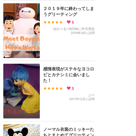
２０１９年に終わってしま
うグリーティング
★★★★★
5
ゆかべる⭐WDWに半月滞在
2019年4月に訪問
感情表現がステキなヨコロ
ビとカナシミに会いまし
た！
★★★★★
5
ぶー
2017年12月に訪問
ノーマル衣装のミッキーた
ちとまとめてグリーティン