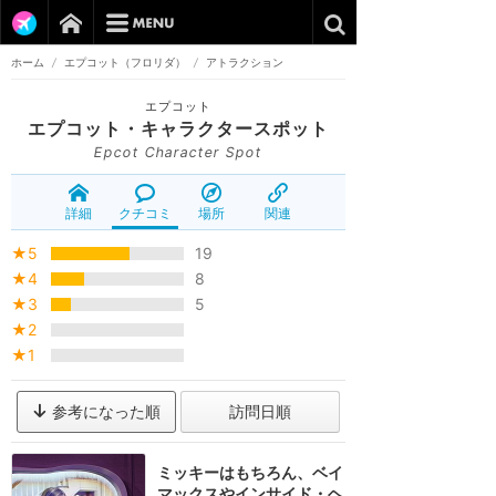
ホーム
/
エプコット（フロリダ）
/
アトラクション
エプコット
エプコット・キャラクタースポット
Epcot Character Spot
詳細
クチコミ
場所
関連
★5
19
★4
8
★3
5
★2
★1
参考になった順
訪問日順
ミッキーはもちろん、ベイ
マックスやインサイド・ヘ