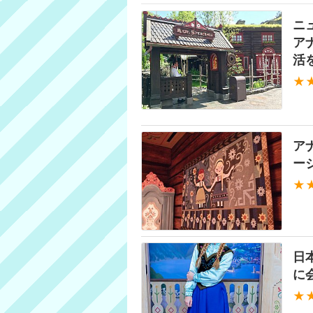
ニ
ア
活
★
ア
ー
★
日
に
★