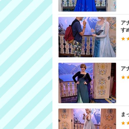
ア
す
★
ア
★
ま
★