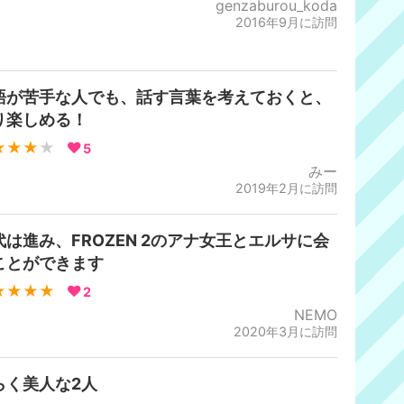
genzaburou_koda
2016年9月に訪問
語が苦手な人でも、話す言葉を考えておくと、
り楽しめる！
★★★
★
5
みー
2019年2月に訪問
代は進み、FROZEN 2のアナ女王とエルサに会
ことができます
★★★★
2
NEMO
2020年3月に訪問
らく美人な2人