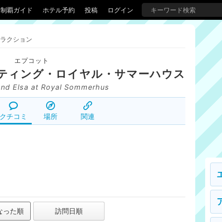
界制覇ガイド
ホテル予約
投稿
ログイン
ラクション
エプコット
ティング・ロイヤル・サマーハウス
nd Elsa at Royal Sommerhus
クチコミ
場所
関連
なった順
訪問日順