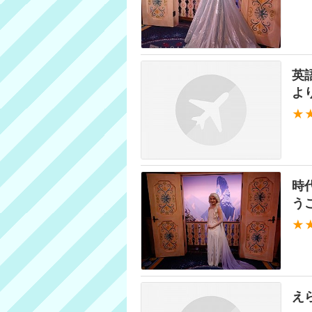
英
よ
★
時
う
★
え