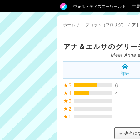
ウォルトディズニーワールド
世
ホーム
/
エプコット（フロリダ）
/
アト
アナ＆エルサのグリー
Meet Anna a
詳細
★5
6
★4
4
★3
★2
★1
参考に