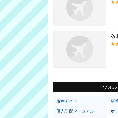
★
あ
★
ウォル
攻略ガイド
新
個人手配マニュアル
ホ