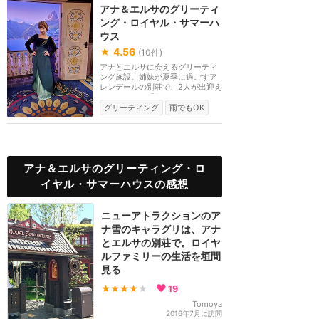
アナ＆エルサのグリーティ
ング・ロイヤル・サマーハ
ウス
★
4.56
(
10
件)
アナとエルサに会えるグリーティ
ング施設。姉妹が夏季に過ごすア
レンデールの別荘で、2人が出迎え
てくれます。「So...
グリーティング
雨でもOK
アナ＆エルサのグリーティング・ロ
イヤル・サマーハウスの感想
ニューアトラクションのア
ナ雪のキャラグリは、アナ
とエルサの別荘で。ロイヤ
ルファミリーの生活を垣間
見る
★★★★
★
19
Tomoya
2016年7月に訪問