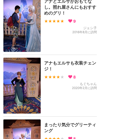
アナとエルサがおもてな
し。照れ屋さんにもおすす
めのグリ！
★★★★★
9
ジェシ子
2016年8月に訪問
アナもエルサも衣装チェン
ジ！
★★★★
★
8
もぐちゃん
2020年2月に訪問
まったり気分でグリーティ
ング
★★★★
★
8