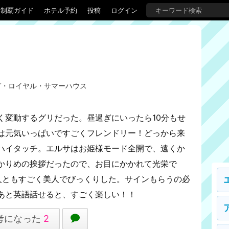
界制覇ガイド
ホテル予約
投稿
ログイン
グ・ロイヤル・サマーハウス
く変動するグリだった。昼過ぎにいったら10分もせ
は元気いっぱいですごくフレンドリー！どっから来
ハイタッチ。エルサはお姫様モード全開で、遠くか
かりめの挨拶だったので、お目にかかれて光栄で
人ともすごく美人でびっくりした。サインもらうの必
あと英語話せると、すごく楽しい！！
考になった
2