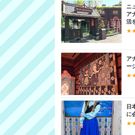
ニ
ア
活
★
ア
ー
★
日
に
★