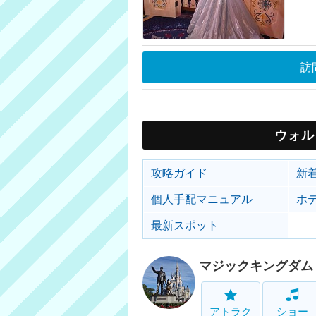
訪
ウォル
攻略ガイド
新
個人手配マニュアル
ホ
最新スポット
マジックキングダム
アトラク
ショー