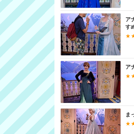
ア
す
★
ア
★
ま
★