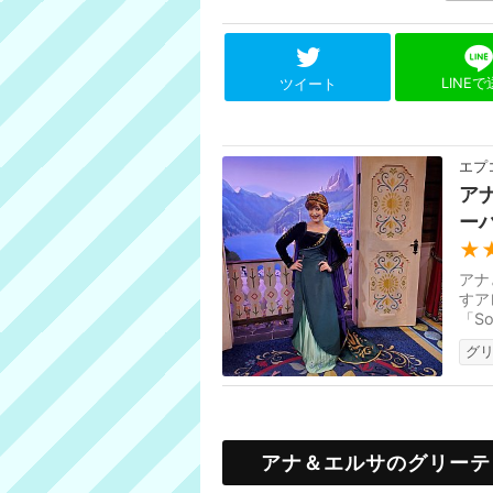
LINE
ツイート
エプ
ア
ー
★
アナ
すア
「S
オー
グ
アナ＆エルサのグリーテ