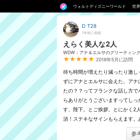
ウォルトディズニーワールド
世
D T28
7年前に投稿
えらく美人な2人
WDW：アナ＆エルサのグリーティン
★★★★★
2018年5月に訪問
待ち時間が増えたり減ったり激し
ずにアナとエルサに会えた。アナ
たの？？ってフランクな話し方で
らありがとうございますってしっ
す、陛下。とご挨拶。とにかく2
須！ステキなサインもらえます。
参