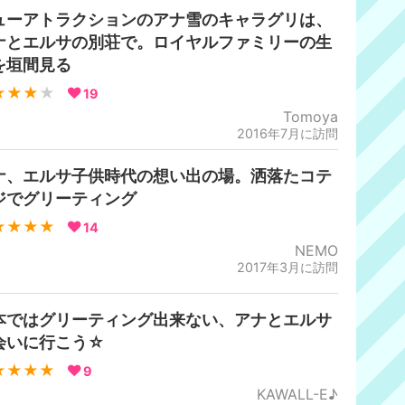
ューアトラクションのアナ雪のキャラグリは、
ナとエルサの別荘で。ロイヤルファミリーの生
を垣間見る
★★★
★
19
Tomoya
2016年7月に訪問
ナ、エルサ子供時代の想い出の場。洒落たコテ
ジでグリーティング
★★★★
14
NEMO
2017年3月に訪問
本ではグリーティング出来ない、アナとエルサ
会いに行こう☆
★★★★
9
KAWALL-E♪