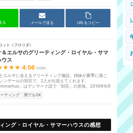
で送る
メールで送る
URLをコピー
コット（フロリダ）
ナ＆エルサのグリーティング・ロイヤル・サマ
ハウス
★★★★
4.56
(
10
件)
とエルサに会えるグリーティング施設。姉妹が夏季に過ご
レンデールの別荘で、2人が出迎えてくれます。
ommerhus」はデンマーク語で「別荘」の意味。2016年6月
プン。
リーティング
雨でもOK
ィング・ロイヤル・サマーハウスの感想