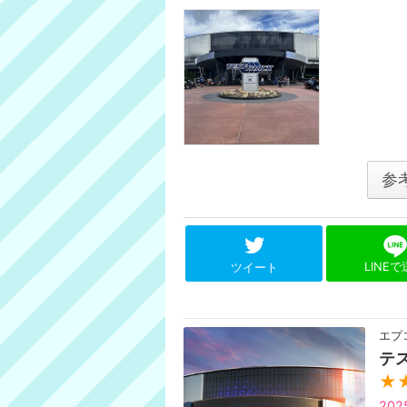
参
LINE
ツイート
エプ
テ
★
20