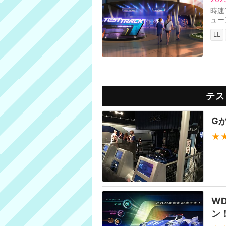
時速
ュー
LL
テス
G
★
W
ン