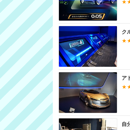
★
ク
★
ア
★
自