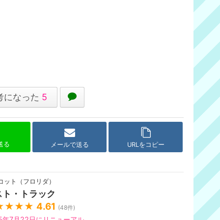
考になった
5
で送る
メールで送る
URLをコピー
コット（フロリダ）
スト・トラック
★★★★
4.61
(
48
件)
25年7月22日にリニューアル