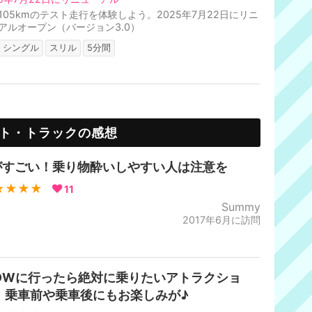
105kmのテスト走行を体験しよう。2025年7月22日にリニ
アルオープン（バージョン3.0）
シングル
スリル
5分間
ト・トラックの感想
がすごい！乗り物酔いしやすい人は注意を
★★★★
11
Summy
2017年6月に訪問
DWに行ったら絶対に乗りたいアトラクショ
！乗車前や乗車後にもお楽しみが♪