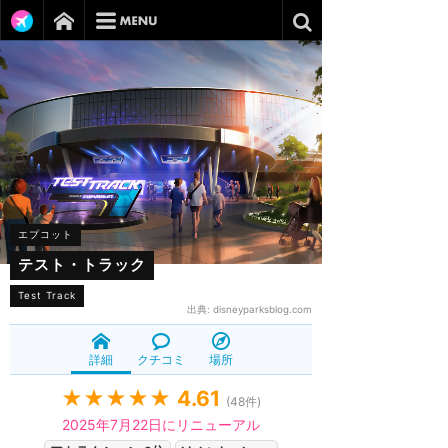
エプコット
テスト・トラック
Test Track
出典:
disneyparksblog.com
詳細
クチコミ
場所
★★★★★
4.61
(
48
件)
2025年7月22日にリニューアル