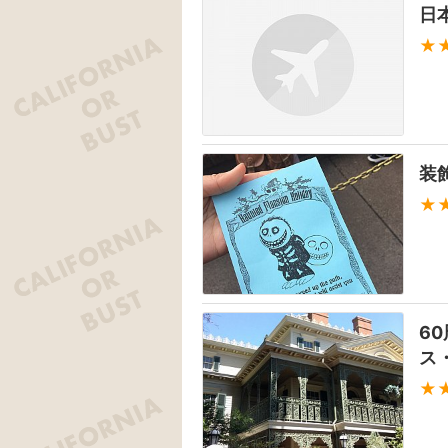
日
★
装
★
6
ス
★