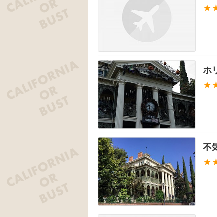
★
ホ
★
不
★