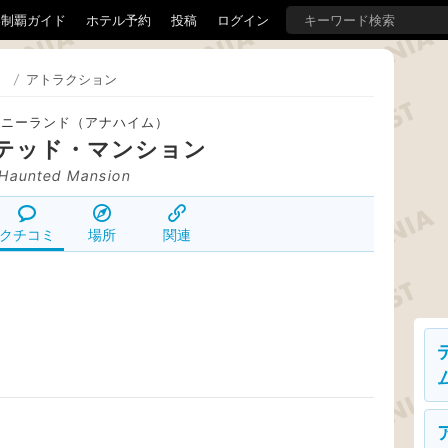
界制覇ガイド
ホテル予約
投稿
ログイン
）
/
アトラクション
ズニーランド（アナハイム）
テッド・マンション
Haunted Mansion
クチコミ
場所
関連