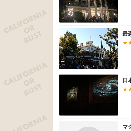
最
★
日
★
マ