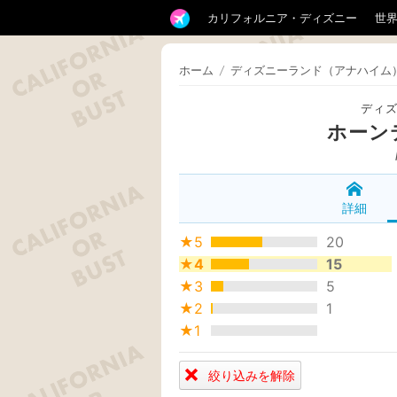
カリフォルニア・ディズニー
世
ホーム
/
ディズニーランド（アナハイム
ディ
ホーン
詳細
★5
20
★4
15
★3
5
★2
1
★1
絞り込みを解除