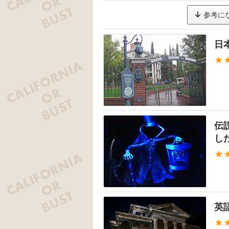
参考に
日
★
伝
し
★
英
★