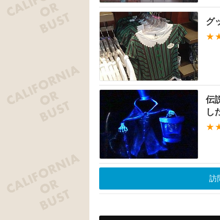
グ
★
伝
し
★
訪