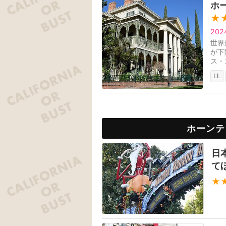
ホ
★
20
世界
が下
ス・
ンと
LL
ホーンテ
日
て
★