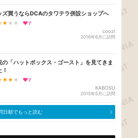
ッズ買うならDCAのタワテラ併設ショップへ
★★
★★
7
coozi
2016年6月に訪問
説の「ハットボックス・ゴースト」を見てきま
た！
★★★
★
7
KABOSU
2015年5月に訪問
問日順でもっと読む