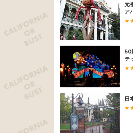
元
ア
★
5
テ
★
日
★