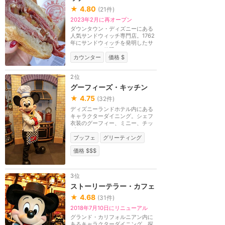
★
4.80
(
21
件)
2023年2月に再オープン
ダウンタウン・ディズニーにある
人気サンドウィッチ専門店。1762
年にサンドウィッチを発明したサ
ンドウィッチ伯爵...
カウンター
価格 $
2位
グーフィーズ・キッチン
★
4.75
(
32
件)
ディズニーランドホテル内にある
キャラクターダイニング。シェフ
衣装のグーフィー、ミニー、チッ
プ＆デールなどに...
ブッフェ
グリーティング
価格 $$$
3位
ストーリーテラー・カフェ
★
4.68
(
31
件)
2018年7月10日にリニューアル
グランド・カリフォルニアン内に
あるキャラクターダイニング。探