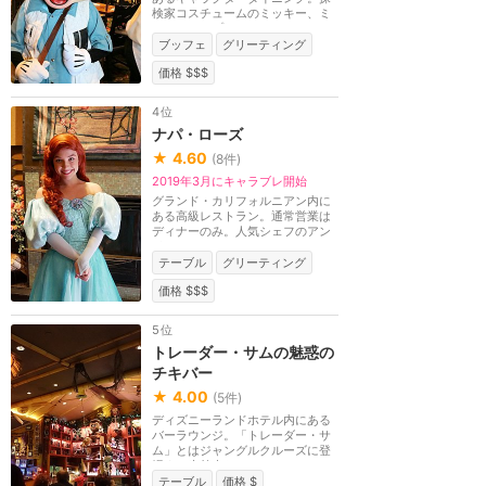
検家コスチュームのミッキー、ミ
ニー、チップ＆デ...
ブッフェ
グリーティング
価格 $$$
4位
ナパ・ローズ
★
4.60
(
8
件)
2019年3月にキャラブレ開始
グランド・カリフォルニアン内に
ある高級レストラン。通常営業は
ディナーのみ。人気シェフのアン
ドリュー・サット...
テーブル
グリーティング
価格 $$$
5位
トレーダー・サムの魅惑の
チキバー
★
4.00
(
5
件)
ディズニーランドホテル内にある
バーラウンジ。「トレーダー・サ
ム」とはジャングルクルーズに登
場する生首売りの...
テーブル
価格 $