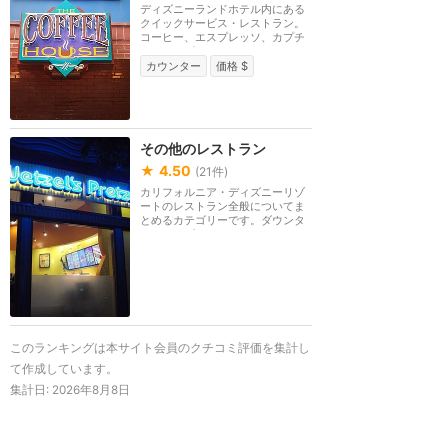
ディズニーランドホテル内にある
クイックサービス・レストラン。
コーヒー、エスプレッソ、カプチ
ーノ、デザート、...
カウンター
価格 $
その他のレストラン
★
4.50
(
21
件)
カリフォルニア・ディズニーリゾ
ートのレストラン全般についてま
とめるカテゴリーです。ダウンタ
ウンディズニーの...
このランキングは本サイト会員のクチコミ評価を集計し
て作成しています。
集計日:
2026年8月8日