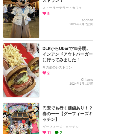
ストラン！
ストーリーテラー・カフェ
5
aochan
2024年7月に訪問
DLRからUberで15分弱。
インアンドアウトバーガー
に行ってみました！
その他のレストラン
2
Chiamo
2024年5月に訪問
円安でも行く価値あり！？
春のーー【グーフィーズキ
ッチン】
グーフィーズ・キッチン
11
2