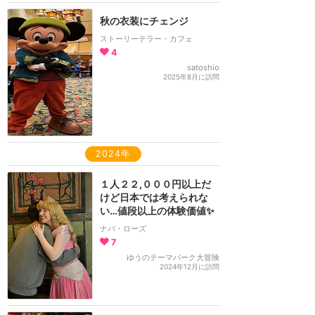
秋の衣装にチェンジ
ストーリーテラー・カフェ
4
satoshio
2025年8月に訪問
2024年
１人２２,０００円以上だ
けど日本では考えられな
い…値段以上の体験価値✨
ナパ・ローズ
7
ゆうのテーマパーク大冒険
2024年12月に訪問