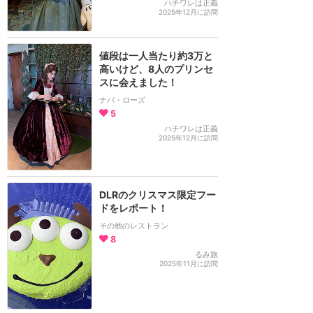
ハチワレは正義
2025年12月に訪問
値段は一人当たり約3万と
高いけど、8人のプリンセ
スに会えました！
ナパ・ローズ
5
ハチワレは正義
2025年12月に訪問
DLRのクリスマス限定フー
ドをレポート！
その他のレストラン
8
るみ旅
2025年11月に訪問