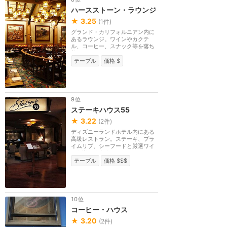
ハースストーン・ラウンジ
★
3.25
(
1
件)
グランド・カリフォルニアン内に
あるラウンジ。ワインやカクテ
ル、コーヒー、スナック等を落ち
着いたラウンジでゆ...
テーブル
価格 $
9位
ステーキハウス55
★
3.22
(
2
件)
ディズニーランドホテル内にある
高級レストラン。ステーキ、プラ
イムリブ、シーフードと厳選ワイ
ンを楽しめます。
テーブル
価格 $$$
10位
コーヒー・ハウス
★
3.20
(
2
件)