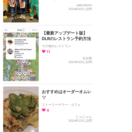
sabuibom
2024年4月に訪問
【最新アップデート版】
DLRのレストラン予約方法
その他のレストラン
11
るみ旅
2024年3月に訪問
おすすめはオーダーオムレ
ツ
ストーリーテラー・カフェ
4
じゃじゃん
2024年2月に訪問