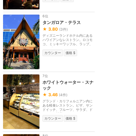
6位
タンガロア・テラス
★
3.80
(
3
件)
ディズニーランドホテル内にある
ハワイアンなレストラン。ロコモ
コ、ミッキーワッフル、ラップ、
トロピカルフルー...
カウンター
価格 $
7位
ホワイトウォーター・スナ
ック
★
3.46
(
4
件)
グランド・カリフォルニアン内に
ある軽食レストラン。ピザ、サン
ドイッチ、フルーツ、サラダ、ド
リンク、雑貨など...
カウンター
価格 $
8位