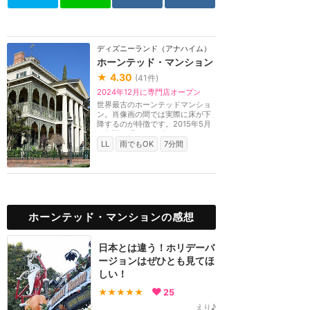
ディズニーランド（アナハイム）
ホーンテッド・マンション
★
4.30
(
41
件)
2024年12月に専門店オープン
世界最古のホーンテッドマンショ
ン。肖像画の間では実際に床が下
降するのが特徴です。2015年5月
に伝説の「ハットボ...
LL
雨でもOK
7分間
ホーンテッド・マンションの感想
日本とは違う！ホリデーバ
ージョンはぜひとも見てほ
しい！
★★★★★
25
えり♪