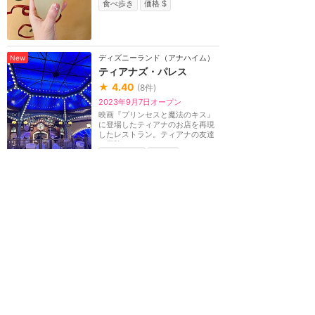
食べ歩き
価格 $
ディズニーランド（アナハイム）
New
ティアナズ・パレス
★
4.40
(
8
件)
2023年9月7日オープン
映画『プリンセスと魔法のキス』
に登場したティアナのお店を再現
したレストラン。ティアナの友達
や冒険をモチーフ...
カウンター
価格 $
ディズニーランド（アナハイム）
ロイヤルストリート・ベラ
ンダ
★
4.12
(
17
件)
ブレッドボールのチャウダー、ガ
ンボスープ。ニューオーリンズ風
フリッター、コーヒー。テラス席
のみ。
カウンター
価格 $