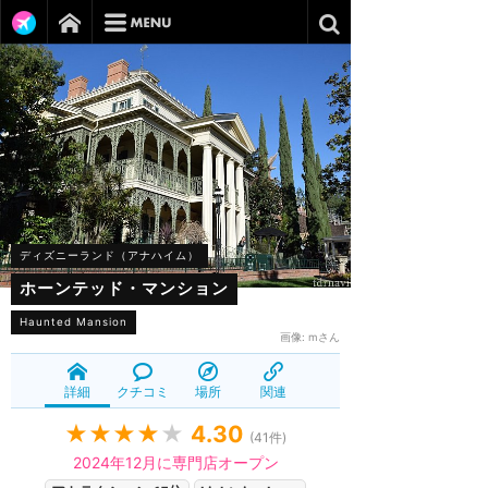
ディズニーランド（アナハイム）
ホーンテッド・マンション
Haunted Mansion
画像:
mさん
詳細
クチコミ
場所
関連
★★★★
★
4.30
(
41
件)
2024年12月に専門店オープン