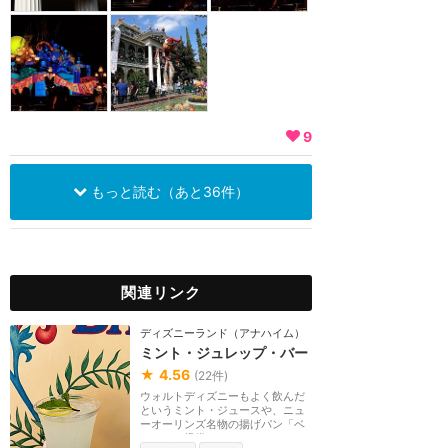
9
もっと読む（あと36件）
関連リンク
ディズニーランド（アナハイム）
ミント・ジュレップ・バー
★
4.56
(
22
件)
ウォルトディズニーもよく飲んだ
というミント・ジュースや、ニュ
ーオーリンズ名物の揚げパン「ベ
ニエ」を提供。テ...