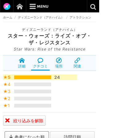
ホーム
/
ディズニーランド（アナハイム）
/
アトラクション
ディズニーランド（アナハイム）
スター・ウォーズ：ライズ・オブ・
ザ・レジスタンス
Star Wars: Rise of the Resistance
詳細
クチコミ
場所
関連
★5
24
★4
★3
★2
★1
絞り込みを解除
参考になった順
訪問日順