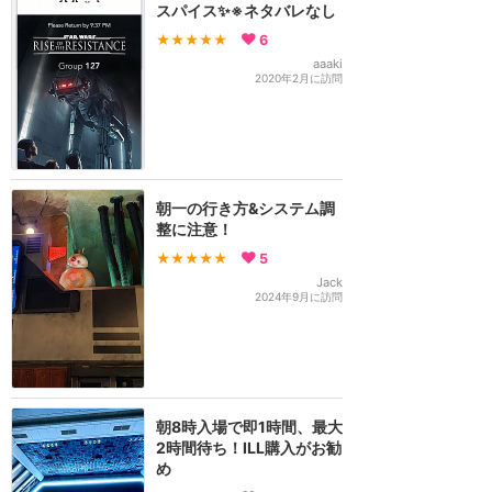
スパイス✨※ネタバレなし
★★★★★
6
aaaki
2020年2月に訪問
朝一の行き方&システム調
整に注意！
★★★★★
5
Jack
2024年9月に訪問
朝8時入場で即1時間、最大
2時間待ち！ILL購入がお勧
め