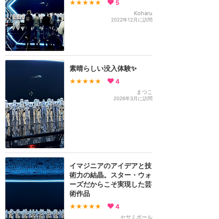
★★★★★
5
Koharu
2022年12月に訪問
素晴らしい没入体験✨
★★★★★
4
まつこ
2026年3月に訪問
イマジニアのアイデアと技
術力の結晶。スター・ウォ
ーズだからこそ実現した芸
術作品
★★★★★
4
セサミボール