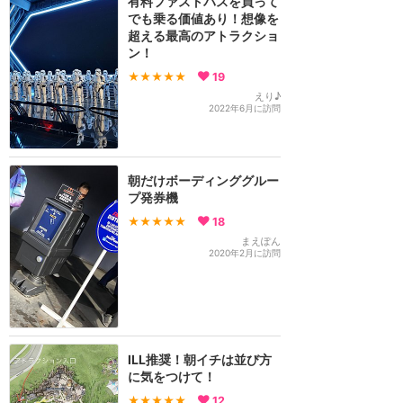
有料ファストパスを買って
でも乗る価値あり！想像を
超える最高のアトラクショ
ン！
★★★★★
19
えり♪
2022年6月に訪問
朝だけボーディンググルー
プ発券機
★★★★★
18
まえぽん
2020年2月に訪問
ILL推奨！朝イチは並び方
に気をつけて！
★★★★★
12