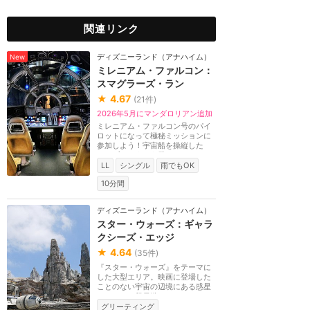
関連リンク
ディズニーランド（アナハイム）
New
ミレニアム・ファルコン：
スマグラーズ・ラン
★
4.67
(
21
件)
2026年5月にマンダロリアン追加
ミレニアム・ファルコン号のパイ
ロットになって極秘ミッションに
参加しよう！宇宙船を操縦した
り、ブラスターを発...
LL
シングル
雨でもOK
10分間
ディズニーランド（アナハイム）
スター・ウォーズ：ギャラ
クシーズ・エッジ
★
4.64
(
35
件)
『スター・ウォーズ』をテーマに
した大型エリア。映画に登場した
ことのない宇宙の辺境にある惑星
バトゥーの貿易港...
グリーティング