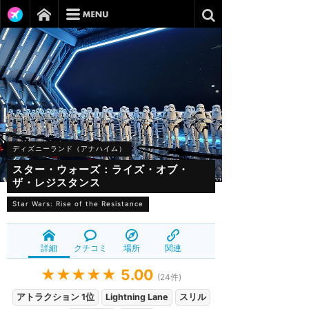
ディズニーランド（アナハイム）
スター・ウォーズ：ライズ・オブ・
ザ・レジスタンス
Star Wars: Rise of the Resistance
詳細
クチコミ
場所
関連
★★★★★
5.00
(
24
件)
アトラクション 1位
Lightning Lane
スリル