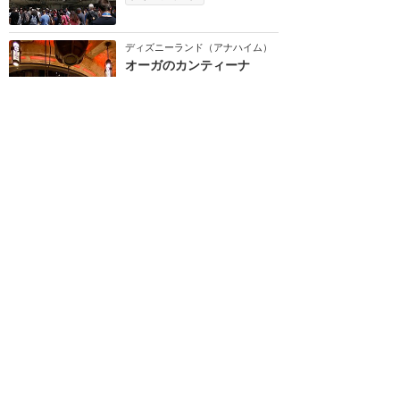
ディズニーランド（アナハイム）
オーガのカンティーナ
★
4.41
(
18
件)
オーガ・ガラが経営する酒場。ノ
ンアルコールのドリンクも提供。
スターツアーズのスタースピーダ
ー3000のパイロッ...
テーブル
価格 $$
雨でもOK
ディズニーランド（アナハイム）
ミルクスタンド
★
3.90
(
11
件)
『スターウォーズ』に登場したブ
ルーミルクとグリーンミルクを飲
むことができます。ミルクとあり
ますが、いずれも...
食べ歩き
価格 $
ディズニーランド（アナハイム）